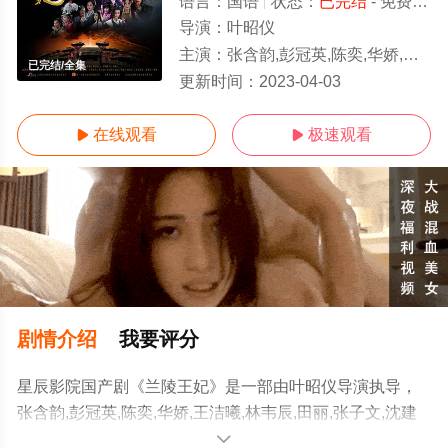
语言：
国语
状态：
已完结
- 免费在线观看
导演：
叶昭仪
主演：
张含韵,彭冠英,陈奕,华娇,王洁曦,林韦辰,田丽,张子文,沈建宏,张晓晨,刘帅
已完结/全集
更新时间：
2023-04-03
在线观看
极速观看


剧情介绍
我要评分
星辰影院国产剧《兰陵王妃》是一部由叶昭仪导演执导，
张含韵,彭冠英,陈奕,华娇,王洁曦,林韦辰,田丽,张子文,沈建
宏,张晓晨,刘帅良,赵秦,傅颖,龚海铭等演员精彩演绎的大陆
