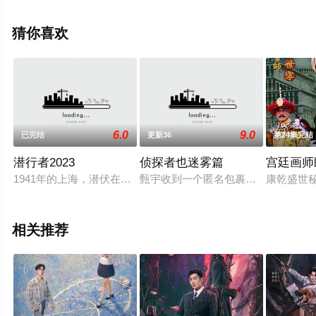
电视剧，大结局剧情已揭晓（已完结），超前点播免费观
看高清无删减完整版电视剧全集就上星辰影视，更多相关
猜你喜欢
信息可移步至豆瓣电视剧、电视猫或剧情网等平台了解。
6.0
9.0
已完结
更新36
第24集完结
潜行者2023
侦探者也迷雾篇
宫廷画师
1941年的上海，潜伏在汪伪特工总部76号的共产党员方嘉树
甄宇收到一个匿名包裹，暗示他十五
康乾盛世
相关推荐