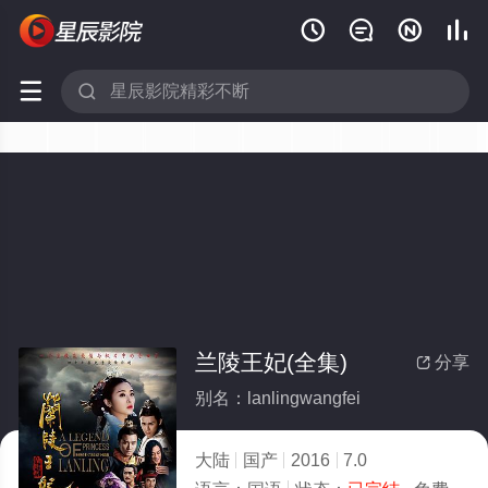






兰陵王妃(全集)
分享

别名：lanlingwangfei
大陆
国产
2016
7.0