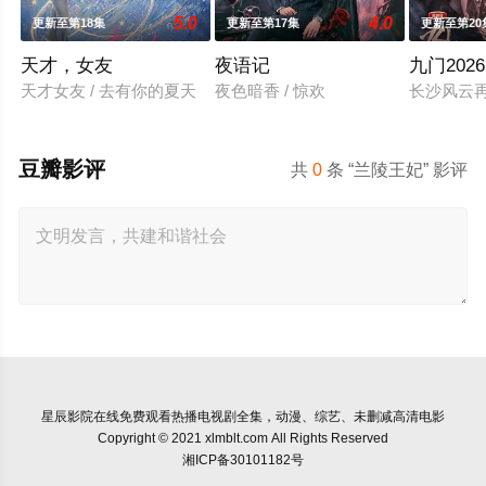
5.0
4.0
更新至第18集
更新至第17集
更新至第20
天才，女友
夜语记
九门2026
天才女友 / 去有你的夏天
夜色暗香 / 惊欢
长沙风云
豆瓣影评
共
0
条 “兰陵王妃” 影评
星辰影院
在线免费观看热播电视剧全集，动漫、综艺、未删减高清电影
Copyright © 2021 xlmblt.com All Rights Reserved
湘ICP备30101182号