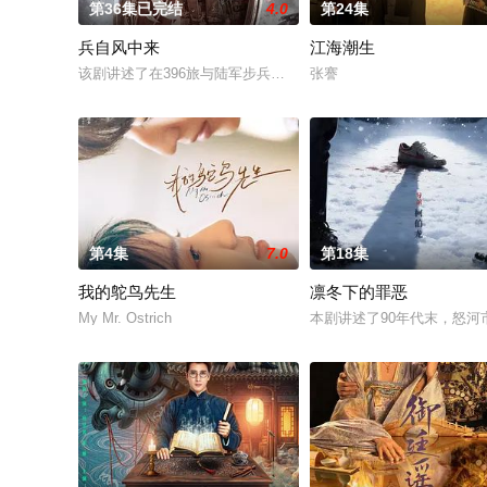
第36集已完结
4.0
第24集
兵自风中来
江海潮生
该剧讲述了在396旅与陆军步兵学院联合举办的小型军事演习中
张謇
第4集
7.0
第18集
我的鸵鸟先生
凛冬下的罪恶
My Mr. Ostrich
本剧讲述了90年代末，怒河