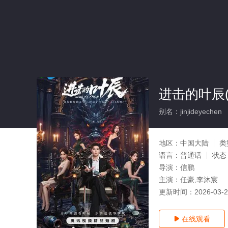
进击的叶辰(
别名：jinjideyechen
地区：
中国大陆
类
语言：
普通话
状态
导演：
信鹏
主演：
任豪,李沐宸
更新时间：
2026-03-
在线观看
