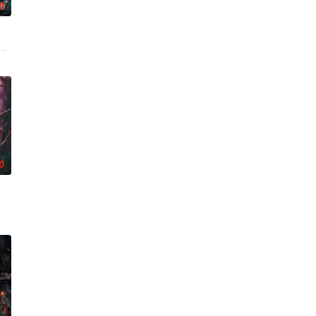
0
调任396旅一营营长。他激发官兵血性，赢得信任，但在一次对抗中由于失误，
各展所长创办旅行社。他们以当地的特色人文与美食为引，用真诚与创意打动游客
家连载漫画《吾凰在上》。 现代少女奚圆（姜贞羽 饰）因意外踏入玄机界，
0
侦手段，接连破获数起重案要案的艰难过程。案件设计采用 “积案牵现案” 模
许又安与昆曲名伶荣筱楠推向不死不休的对立绝境。而他们不知，对方正是自