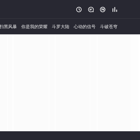




扫黑风暴
你是我的荣耀
斗罗大陆
心动的信号
斗破苍穹