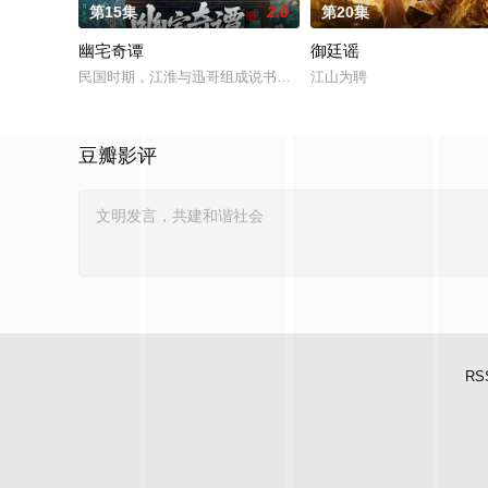
第15集
2.0
第20集
幽宅奇谭
御廷谣
民国时期，江淮与迅哥组成说书班子，偶遇“白天人住屋，晚上鬼
江山为聘
豆瓣影评
RS