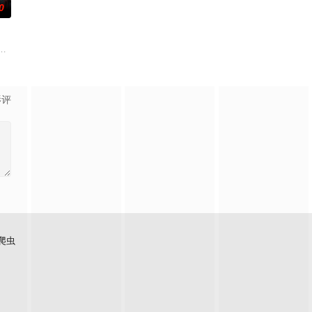
0
五鬼运财、木偶杀人、花妖勾魂、吊灯行刺、古井索命的凶宅奇案。
带自己用程序员身份卧底电诈集团以求查出未婚妻离奇死亡的真相。两人联手查
馆，本想低调扎纸维生，却因一具流血的新娘纸人卷入了一场跨越十年的惊天
影评
爬虫