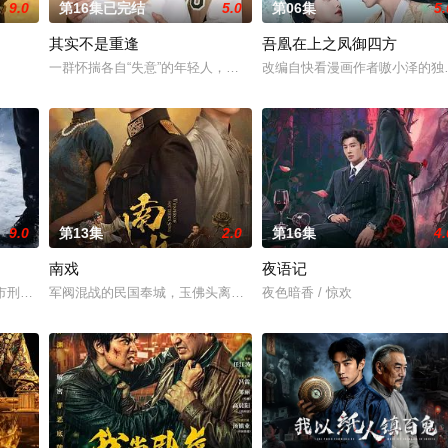
9.0
第16集已完结
5.0
第06集
5.
其实不是重逢
吾凰在上之凤御四方
，郭子剑因不满演习流于形式，假传指令要求真打实抗，虽引发哗然，却获赏识
一群怀揣各自“失意”的年轻人，在沿海小城南安相遇相知，他们决心
改编自快看漫画作者嗷小泽的独
9.0
第13集
2.0
第16集
4.
南戏
夜语记
市刑侦支队在无普及监控、无DNA鉴定技术的支持下，通过摸排、勘查等传统刑
军阀混战的民国奉城，玉佛头离奇失窃，戏班主横尸戏台，将冷血少帅
夜色暗香 / 惊欢