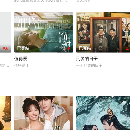
一名乡村医生；仙草村卫生室老中医李长生几代行医、远近闻名。一老一少两位
腾讯视频联合工夫小戏打造的《米小圈上学记第三季》重磅回归，精
暂无简介
4.0
已完结
5.0
已完结
2.
值得爱
刑警的日子
于杀戮阴谋，相识、相知、相持，驰马纵剑，携手同御的故事。
的陆恩潼与宋言煦机缘巧合下相遇，二人携手破解梦境迷局的故事。
值得爱！
一个刑警的日子