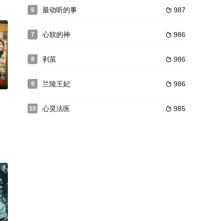
医生，在一个卫生室展开了中西医大斗法。渐渐地，白诗洲发现，被他轻视的
彩再续。四年级的故事全面升级，欢乐、创造力、想象力拉满。陪伴小朋友快乐
最动听的事
987
6

心软的神
986
7

剥茧
986
8

0
兰陵王妃
986
9

心灵法医
985
10
