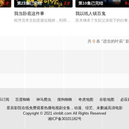
1.0
第23集已完结
2.0
第10集已完结
9.
我当卧底这件事
我以纸人镇百鬼
占房”的阴阳宅，江淮被掳走配“阴婚”。他与女探长穆英搭档，侦破阎王娶亲、
程序员李文刻意接近顾婷，利用顾炎女儿奴的属性，请求老炮儿顾炎
苏木继承了失踪父亲留下的白事
共
0
条 “进击的叶辰” 
S订阅
百度蜘蛛
神马爬虫
搜狗蜘蛛
奇虎地图
谷歌地图
必应
星辰影院
在线免费观看热播电视剧全集，动漫、综艺、未删减高清电影
Copyright © 2021 xlmblt.com All Rights Reserved
湘ICP备30101182号