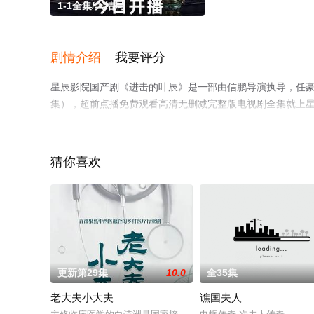
1-1全集/大结局
剧情介绍
我要评分
星辰影院国产剧《进击的叶辰》是一部由信鹏导演执导，任豪
集），超前点播免费观看高清无删减完整版电视剧全集就上
猜你喜欢
更新第29集
10.0
全35集
老大夫小大夫
谯国夫人