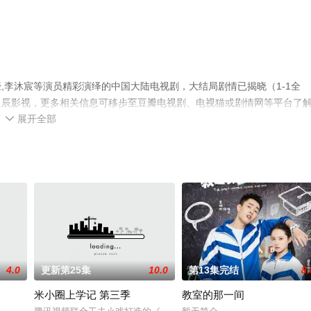
,李沐宸等演员精彩演绎的中国大陆电视剧，大结局剧情已揭晓（1-1全
星辰影视，更多相关信息可移步至豆瓣电视剧、电视猫或剧情网等平台了
展开全部

4.0
更新第25集
10.0
第13集完结
8.
米小圈上学记 第三季
教室的那一间