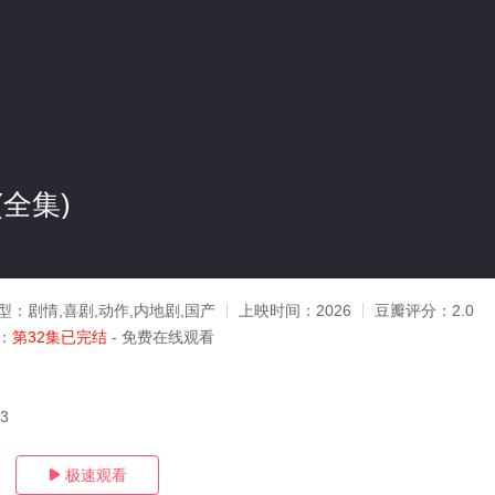
全集)
型：
剧情,喜剧,动作,内地剧,国产
上映时间：
2026
豆瓣评分：
2.0
：
第32集已完结
- 免费在线观看
23
极速观看
