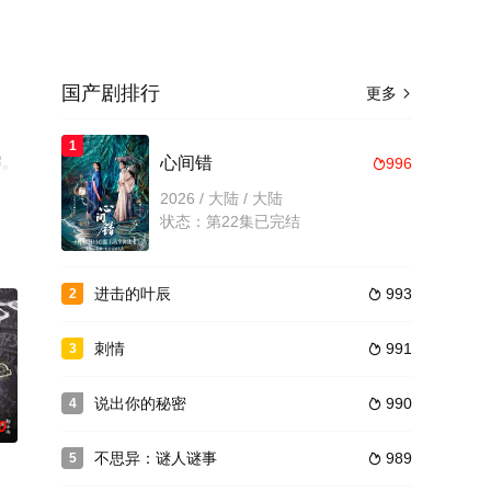
国产剧排行
更多

1
解。
心间错
996

2026 / 大陆 / 大陆
状态：第22集已完结
进击的叶辰
993
2

刺情
991
3

说出你的秘密
990
4

0
不思异：谜人谜事
989
5
