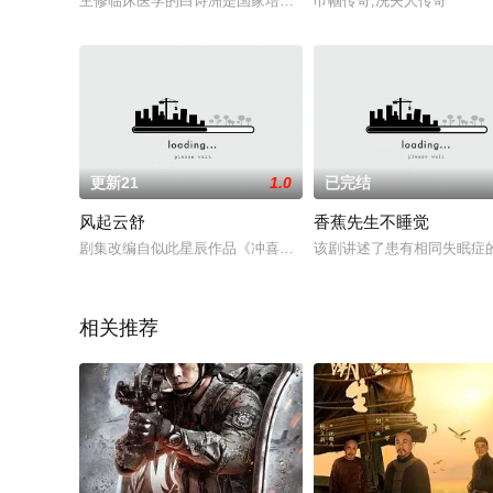
主修临床医学的白诗洲是国家培养的医学定向生，到仙草村做了
巾帼传奇,冼夫人传奇
更新21
1.0
已完结
风起云舒
香蕉先生不睡觉
剧集改编自似此星辰作品《冲喜丑新娘》，讲述的是男女主结缘
该剧讲述了患有相同失眠症
相关推荐