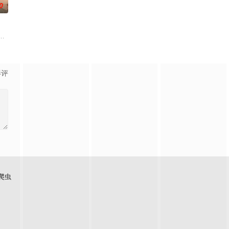
0
生死对立到情根深重，可就在浓情蜜意时，她骤然梦醒归现代，转角竟撞见那个
，
”的阴阳宅，江淮被掳走配“阴婚”。他与女探长穆英搭档，侦破阎王娶亲、五鬼
草莽，却心怀壮志，他结识了遭人诬陷私通的世家名媛小姐傅庭芸，被迫一起
影评
爬虫