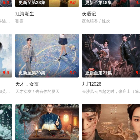
8.0
更新至第28集
9.0
更新至第18集
4.
江海潮生
夜语记
钞货币。根据党中央指示，高景波、徐邵梁、孙希光和黄鹰等人开始筹备建立冀南
讲述了他们在中意合作项目中面对专业挑战与境外竞争，通过创新实践实现本土
张謇
夜色暗香 / 惊欢
5.0
更新至第20集
5.0
更新至第21集
5.
天才，女友
九门2026
和英国牛津，麦香通过视频向米良宣告：婚不结了。鹿鸣村开了锅，村民大骂麦
天才女友 / 去有你的夏天
长沙风云再起之时，张启山（陈