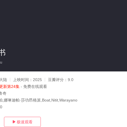
书
u
大陆
上映时间：
2025
豆瓣评分：
9.0
更新第24集
- 免费在线观看
鲁奇
娜琳迪帕·莎功昂格派,Boat,Nitit,Warayano
30
极速观看
