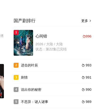
国产剧排行
更多

1
点播
心间错
996

2026 / 大陆 / 大陆
状态：第22集已完结
进击的叶辰
993
2

刺情
991
3

说出你的秘密
990
4

0
不思异：谜人谜事
989
5
