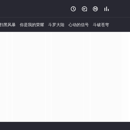




扫黑风暴
你是我的荣耀
斗罗大陆
心动的信号
斗破苍穹