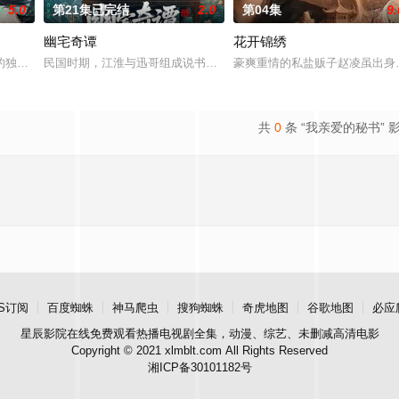
5.0
第21集已完结
2.0
第04集
9.
幽宅奇谭
花开锦绣
口相对、父母冤案、连环下毒……她于绝境中步步破局，与“醋精”少爷凌慎行从
的独家连载漫画《吾凰在上》。 现代少女奚圆（姜贞羽 饰）因意外踏入玄机界
民国时期，江淮与迅哥组成说书班子，偶遇“白天人住屋，晚上鬼占房
豪爽重情的私盐贩子赵凌虽出身
共
0
条 “我亲爱的秘书” 
S订阅
百度蜘蛛
神马爬虫
搜狗蜘蛛
奇虎地图
谷歌地图
必应
星辰影院
在线免费观看热播电视剧全集，动漫、综艺、未删减高清电影
Copyright © 2021 xlmblt.com All Rights Reserved
湘ICP备30101182号