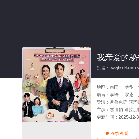
我亲爱的秘
别名：woqinaidemish
地区：
泰国
类型：
语言：
泰语
状态：
导演：
普鲁克萨·阿玛
主演：
杰迪帕·迪拉朋帕,
更新时间：
2025-12-
在线观看
