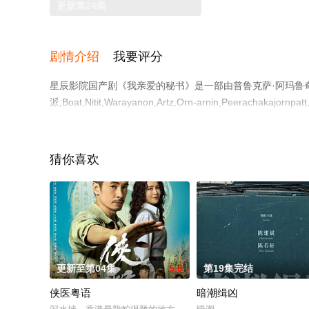
更新第24集
剧情介绍
我要评分
星辰影院国产剧《我亲爱的秘书》是一部由普鲁克萨·阿玛鲁奇
派,Boat,Nitit,Warayanon,Artz,Orn-arnin,Pee
免费观看高清无删减完整版电视剧全集就上星辰影视，更多
猜你喜欢
更新至第04集
5.0
第19集完结
侠医粤语
暗潮缉凶