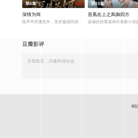
第6集
4.0
第10集
深情为饵
吾凰在上之凤御四方
陆早早突遭意外，竟穿越成民国少夫人苏沐晚，醒来，却是丈夫枪
改编自快看漫画作者嗷小泽
豆瓣影评
RS