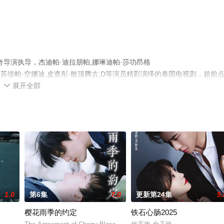
导演执导，杰迪帕·迪拉朋帕,娜琳迪帕·莎功昂格
rachakajornpatt,苏缇帕·空娜迪,皮查彤·散顶腾古,D等演员精彩演绎的泰国电视剧，超前
展开全部
相关信息可移步至豆瓣电视剧、电视猫或剧情网等平台了解。

1.0
第6集
7.0
更新第24集
5.
樱花雨季的约定
铁石心肠2025