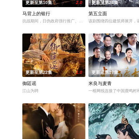
更新至第10集
2.0
更新至第28集
马背上的银行
第五立面
抗战期间，日伪政府强行推广、使用由“中国准备银行”发行的伪
该剧围绕四位建筑师展开，
更新至第22集
1.0
更新至第17集
御廷谣
米良与麦青
江山为聘
一根网线连接了中国鹿鸣村