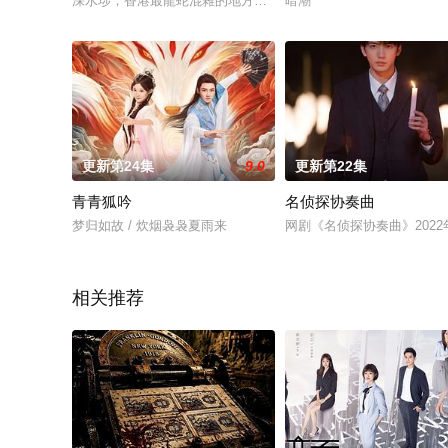
深水埗，香港最龍蛇混雜的地方，卻孕育出一股俠義情懷，成就
暗潮
更新第24集
9.0
更新第22集
青青狐吟
名侦探协奏曲
梦归如故 / 炊烟袅袅夏雨来
网剧《名侦探协奏曲》202
相关推荐