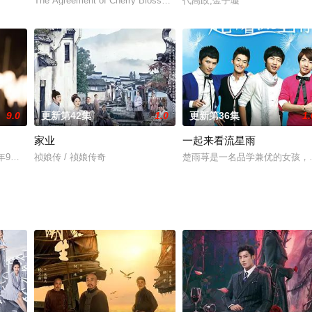
一個現代傳奇。他經歷過死亡，心心念念，要傳承父親濟世為懷的人道精神，接
The Agreement of Cherry Blossom Rainy Season
代高政,金子璇
9.0
更新第42集
1.0
更新第36集
1.
家业
一起来看流星雨
2年9月开拍，静待播出。
祯娘传 / 祯娘传奇
楚雨荨是一名品学兼优的女孩，