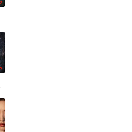
0
银行，手艺人张宝田在共产党人的感召下承担起印刷冀南币的使命。1939年
设计理念突破的故事。
0
香是叛徒。麦香是婚前体检查出不孕症，从此走上虐心旅途。米良火速回国，
伟霆 饰）与吴老狗（曾舜晞 饰）强强联手，携手霍仙姑（陈瑶 饰）与九门诸