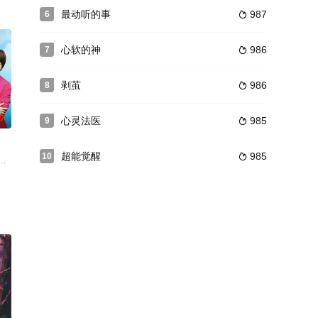
受過西方教育，卻熱衷中國傳統的太極和射藝。他深信父親傳下來的活絡油，
最动听的事
987
6

心软的神
986
7

剥茧
986
8

0
心灵法医
985
9

超能觉醒
985
10

理想是进入当地有名的贵族学院艾利斯顿商学院学习，但并不殷实的家境让这一