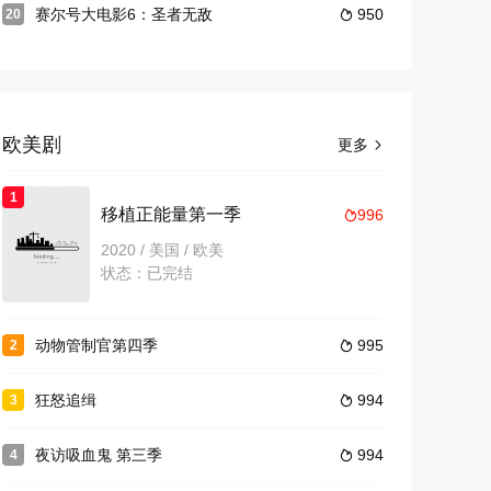
赛尔号大电影6：圣者无敌
950
20

欧美剧
更多

1
移植正能量第一季
996

2020 / 美国 / 欧美
状态：已完结
动物管制官第四季
995
2

狂怒追缉
994
3

夜访吸血鬼 第三季
994
4
