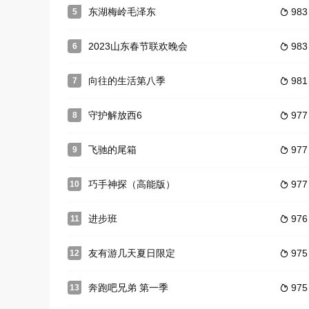
东湖梅岭毛泽东
983
5

2023山东春节联欢晚会
983
6

向往的生活第八季
981
7

守护解放西6
977
8

飞驰的尾箱
977
9

巧手神探（高能版）
977
10

进步班
976
11

友有游几天夏日限定
975
12

奔跑吧兄弟 第一季
975
13
