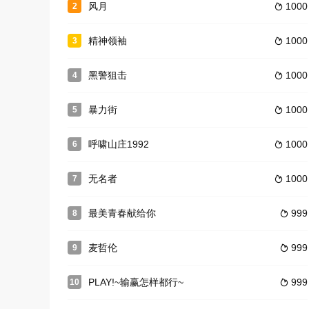
风月
1000
2

精神领袖
1000
3

黑警狙击
1000
4

暴力街
1000
5

呼啸山庄1992
1000
6

无名者
1000
7

最美青春献给你
999
8

麦哲伦
999
9

PLAY!~输赢怎样都行~
999
10
