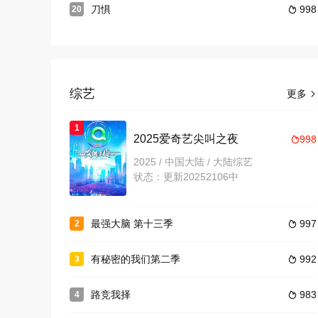
刀惧
998
20

综艺
更多

1
2025爱奇艺尖叫之夜
998

2025 / 中国大陆 / 大陆综艺
状态：更新20252106中
最强大脑 第十三季
997
2

有秘密的我们第二季
992
3

路竞我择
983
4
