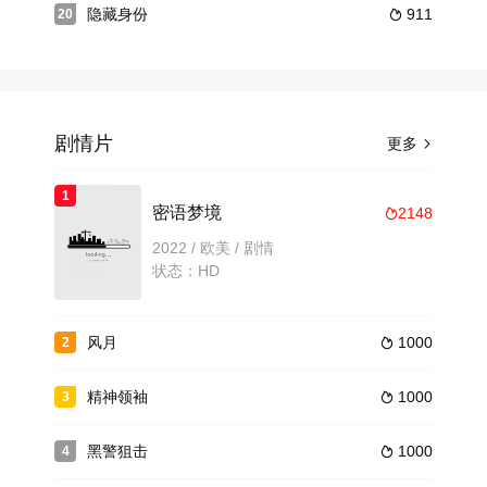
隐藏身份
911
20

剧情片
更多

1
密语梦境
2148

2022 / 欧美 / 剧情
状态：HD
风月
1000
2

精神领袖
1000
3

黑警狙击
1000
4
