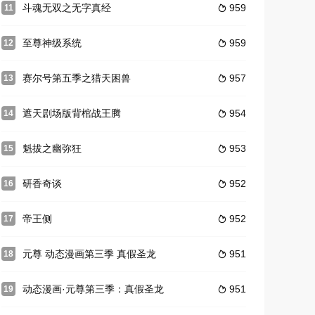
斗魂无双之无字真经
959
11

至尊神级系统
959
12

赛尔号第五季之猎天困兽
957
13

遮天剧场版背棺战王腾
954
14

魁拔之幽弥狂
953
15

研香奇谈
952
16

帝王侧
952
17

元尊 动态漫画第三季 真假圣龙
951
18

动态漫画·元尊第三季：真假圣龙
951
19
