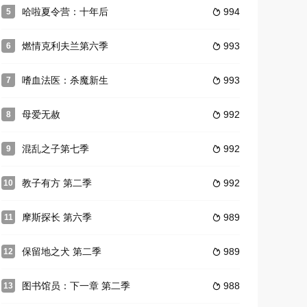
哈啦夏令营：十年后
994
5

燃情克利夫兰第六季
993
6

嗜血法医：杀魔新生
993
7

母爱无赦
992
8

混乱之子第七季
992
9

教子有方 第二季
992
10

摩斯探长 第六季
989
11

保留地之犬 第二季
989
12

图书馆员：下一章 第二季
988
13
