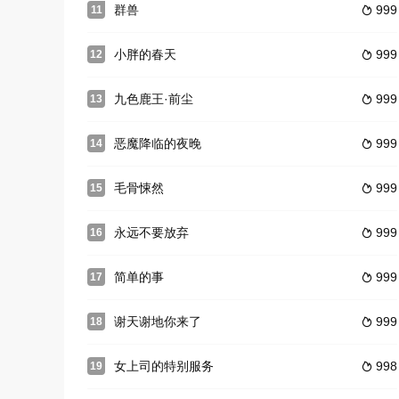
群兽
999
11

小胖的春天
999
12

九色鹿王·前尘
999
13

恶魔降临的夜晚
999
14

毛骨悚然
999
15

永远不要放弃
999
16

简单的事
999
17

谢天谢地你来了
999
18

女上司的特别服务
998
19
