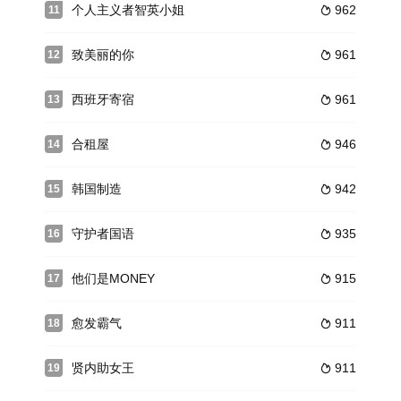
个人主义者智英小姐
962
11

致美丽的你
961
12

西班牙寄宿
961
13

合租屋
946
14

韩国制造
942
15

守护者国语
935
16

他们是MONEY
915
17

愈发霸气
911
18

贤内助女王
911
19
