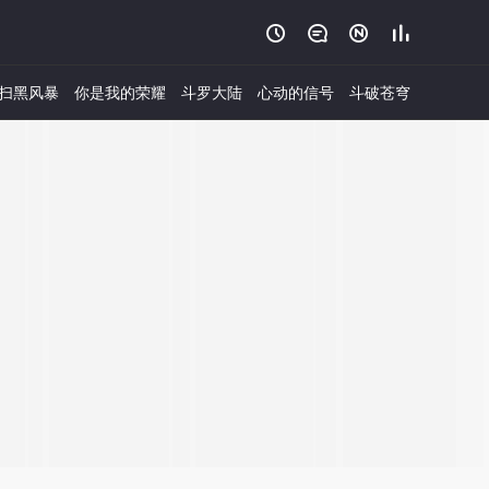




扫黑风暴
你是我的荣耀
斗罗大陆
心动的信号
斗破苍穹