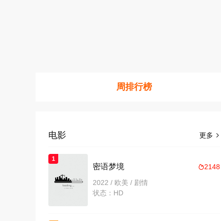
周排行榜
电影
更多

1
密语梦境
2148

2022 / 欧美 / 剧情
状态：HD