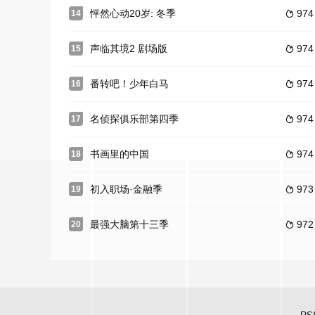
怦然心动20岁: 冬季
974
14

声临其境2 剧场版
974
15

番转吧！少年白马
974
16

名侦探俱乐部第四季
974
17

书画里的中国
974
18

初入职场·金融季
973
19

最强大脑第十三季
972
20
