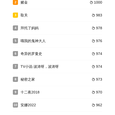
赌金
1000
2

取关
983
3

拜托了妈妈
978
4

哦我的鬼神大人
976
5

奇异的罗曼史
974
6

TV小说-波涛呀，波涛呀
974
7

秘密之家
973
8

十二夜2018
970
9

安娜2022
962
10
