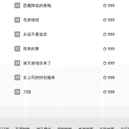
恶魔降临的夜晚
999
14

毛骨悚然
999
15

永远不要放弃
999
16

简单的事
999
17

谢天谢地你来了
999
18

女上司的特别服务
998
19

刀惧
998
20
