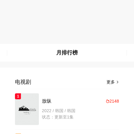
月排行榜
电视剧
更多

1
放纵
2148

2022 / 韩国 / 韩国
状态：更新至1集