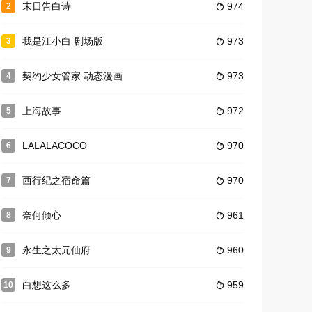
末日告白诗
974
2

我是江小白 剧场版
973
3

契约少女管家 动态漫画
973
4

上海故事
972
5

LALALACOCO
970
6

西行纪之宿命篇
970
7

奈何倾心
961
8

永生之太元仙府
960
9

白想这么多
959
10
