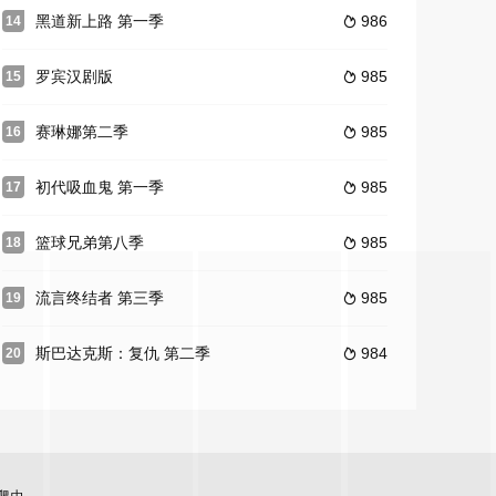
黑道新上路 第一季
986
14

罗宾汉剧版
985
15

赛琳娜第二季
985
16

初代吸血鬼 第一季
985
17

篮球兄弟第八季
985
18

流言终结者 第三季
985
19

斯巴达克斯：复仇 第二季
984
20
