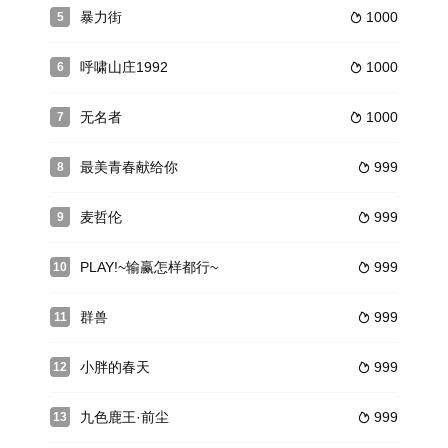
暴力街
1000
5

呼啸山庄1992
1000
6

无名者
1000
7

最美青春献给你
999
8

麦哲伦
999
9

PLAY!~输赢怎样都行~
999
10

群兽
999
11

小胖的春天
999
12

九色鹿王·前尘
999
13
