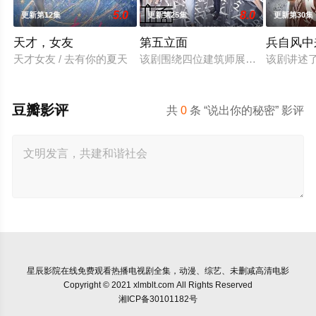
5.0
8.0
更新第12集
更新第25集
更新第30集
天才，女友
第五立面
兵自风中
天才女友 / 去有你的夏天
该剧围绕四位建筑师展开，讲述了他
该剧讲述
豆瓣影评
共
0
条 “说出你的秘密” 影评
星辰影院
在线免费观看热播电视剧全集，动漫、综艺、未删减高清电影
Copyright © 2021 xlmblt.com All Rights Reserved
湘ICP备30101182号