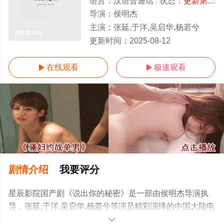
语言：
汉语普通话
状态：
更新第30集
导演：
侯明杰
主演：
张延,于洋,吴启华,杨若兮
更新第30集
更新时间：
2025-08-12
在线观看
极速观看


剧情介绍
我要评分
星辰影院国产剧《说出你的秘密》是一部由侯明杰导演执
导，张延,于洋,吴启华,杨若兮等演员精彩演绎的中国大陆电
视剧，超前点播免费观看高清无删减完整版电视剧全集就
