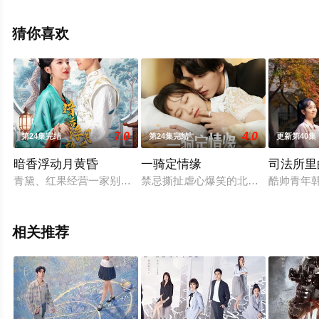
上星辰影视，更多相关信息可移步至豆瓣电视剧、电视猫
或剧情网等平台了解。
猜你喜欢
7.0
4.0
第24集完结
第24集完结
更新第40集
暗香浮动月黄昏
一骑定情缘
司法所里
青黛、红果经营一家别具一格的三香茶楼，一个妩媚神秘、一个可
禁忌撕扯虐心爆笑的北京爱情故事终
酷帅青年
相关推荐