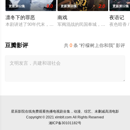
9.0
2.0
更新第12集
更新第10集
更新第12集
凛冬下的罪恶
南戏
夜语记
本剧讲述了90年代末，怒河市刑侦支队在无普及监控、无DNA
军阀混战的民国奉城，玉佛头离奇失
夜色暗香 /
豆瓣影评
共
0
条 “柠檬树上你和我” 影评
星辰影院
在线免费观看热播电视剧全集，动漫、综艺、未删减高清电影
Copyright © 2021 xlmblt.com All Rights Reserved
湘ICP备30101182号