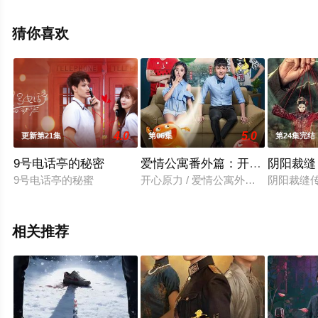
无删减完整版电视剧全集就上星辰影视，更多相关信息可
移步至豆瓣电视剧、电视猫或剧情网等平台了解。
猜你喜欢
4.0
5.0
更新第21集
第06集
第24集完结
9号电话亭的秘密
爱情公寓番外篇：开心原力
阴阳裁缝
9号电话亭的秘蜜
开心原力 / 爱情公寓外传之开心原力
阴阳裁缝
相关推荐