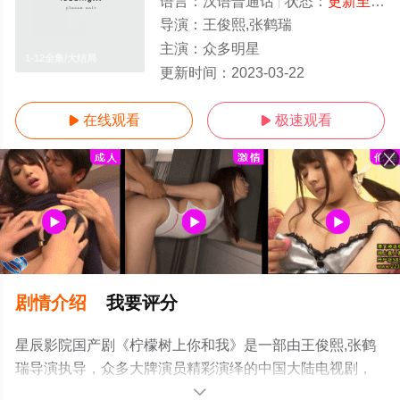
语言：
汉语普通话
状态：
更新至12集完结
导演：
王俊熙,张鹤瑞
主演：
众多明星
1-12全集/大结局
更新时间：
2023-03-22
在线观看
极速观看


剧情介绍
我要评分
星辰影院国产剧《柠檬树上你和我》是一部由王俊熙,张鹤
瑞导演执导，众多大牌演员精彩演绎的中国大陆电视剧，
大结局剧情已揭晓（1-12全集），超前点播免费观看高清
