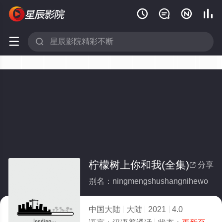






柠檬树上你和我(全集)
分享

别名：ningmengshushangnihewo
中国大陆
大陆
2021
4.0