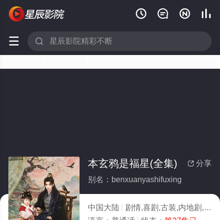






本玄鸦是福星(全集)
分享

别名：benxuanyashifuxing
中国大陆
剧情,喜剧,古装,内地剧,国产