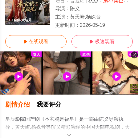
语言：
普通话
状态：
第27集已完结
-
导演：
陈义
主演：
黄天崎,杨姝音
1-1全集/大结局
更新时间：
2026-05-19
在线观看
极速观看


剧情介绍
我要评分
星辰影院国产剧《本玄鸦是福星》是一部由陈义导演执
导，黄天崎,杨姝音等演员精彩演绎的中国大陆电视剧，大
结局剧情已揭晓（1-1全集），超前点播免费观看高清无删
