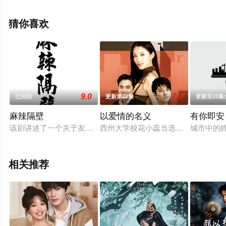
减完整版电视剧全集就上星辰影视，更多相关信息可移步
至豆瓣电视剧、电视猫或剧情网等平台了解。
猜你喜欢
9.0
7.0
已完结
更新第22集
更新至25集
麻辣隔壁
以爱情的名义
有你即安
该剧讲述了一个关于友情、爱情，和游戏的80、90后们的故事
西州大学校花小蕊当选校园经典话剧
城市中的
相关推荐