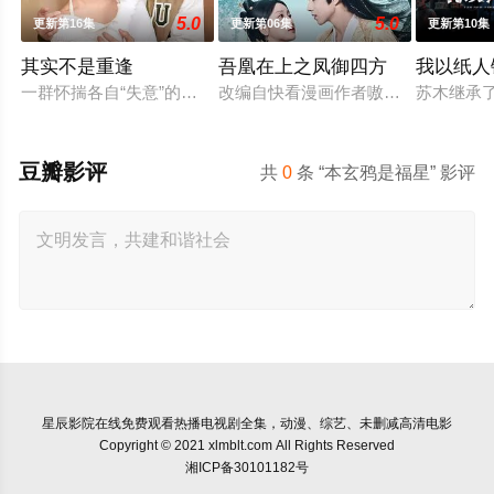
5.0
5.0
更新第16集
更新第06集
更新第10集
其实不是重逢
吾凰在上之凤御四方
我以纸人
一群怀揣各自“失意”的年轻人，在沿海小城南安相遇相知，他们
改编自快看漫画作者嗷小泽的独家连载
苏木继承
豆瓣影评
共
0
条 “本玄鸦是福星” 影评
星辰影院
在线免费观看热播电视剧全集，动漫、综艺、未删减高清电影
Copyright © 2021 xlmblt.com All Rights Reserved
湘ICP备30101182号