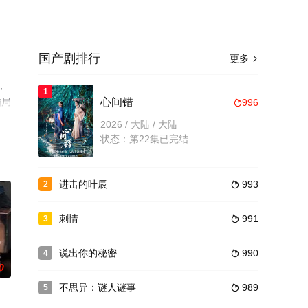
国产剧排行
更多

,
1
结局
心间错
996

猫
2026 / 大陆 / 大陆
状态：第22集已完结
进击的叶辰
993
2

刺情
991
3

说出你的秘密
990
4

0
不思异：谜人谜事
989
5
