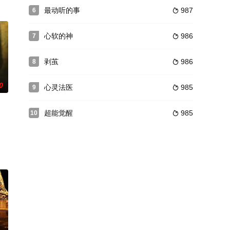
，在敌占区与日军 大部队一次次展开斗智斗勇的游击战，并 最终迎来了抗战胜
甲的妻子阿清终于登上了台湾“安祥号”轮船返乡。天有不测风云，“安祥号”
的五岁女儿花朵儿。花朵儿是一块橡皮糖，只要不上幼儿园，她无时无刻都要黏
最动听的事
987
6

心软的神
986
7

剥茧
986
8

0
心灵法医
985
9

超能觉醒
985
10

（刘萌萌饰）突然空降回村向张浩直球求婚，在村里引起了轩然大波。这朵大
国建设一线的职业女性的事业，婚姻和家庭故事。汪文励与蓝志兴因改革开放结