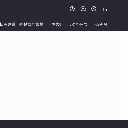




扫黑风暴
你是我的荣耀
斗罗大陆
心动的信号
斗破苍穹