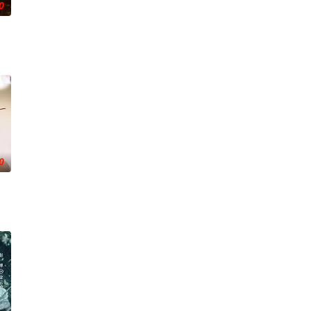
0
强联手，携手霍仙姑（陈瑶 饰）与九门诸人共赴冒险奇局。一桩401部队的神
0