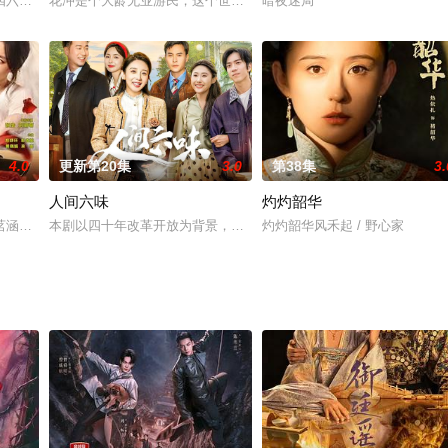
力、董连山、 褚长德、关奎等几名幸存下来的独立营战 士顽强不屈，英勇奋战
四六年，在海南某码头，当年被日军掳到海南做苦力的台湾劳工林志雄带着身怀六
花冲是个大龄无业游民，这个世界上能管住花冲的人只有一个——他
暗夜迷局
4.0
更新第20集
3.0
第38集
3.
人间六味
灼灼韶华
茗涵（郑舒环饰）共同投入新的二龙湖旅游开发事业中，谁知白富美总裁黄涌泉
本剧以四十年改革开放为背景，讲述了以汪文励为主的三位奋斗在祖
灼灼韶华风禾起 / 野心家