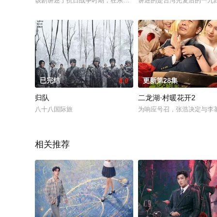
该剧讲述了抗日战争时期，在东北肇 州的大地上，江雪原、牛胜
讲述的是台湾光复后的一九
已完结
8.0
更新第28集
归队
二龙湖·村暖花开2
八十八国际旅
为响应号召，张浩决定与李
相关推荐