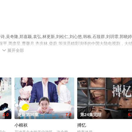
奇隆,郑嘉颖,袁弘,林更新,刘松仁,刘心悠,韩栋,石筱群,刘玥霏,郭晓婷
,沈保平,周彦呈,曹馨月,齐庆林,柴蔚,等演员精彩演绎的中国大陆电视剧，大
展开全部
完整版电视剧全集就上星辰影视，更多相关信息可移步至豆瓣电视剧、电视

2.0
更新第36集
7.0
第24集完结
6.
小棉袄
搏忆