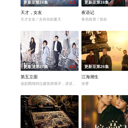
更新至第16集
5.0
更新至第16集
天才，女友
夜语记
天才女友 / 去有你的夏天
夜色暗香 / 惊欢
更新至第27集
8.0
更新至第26集
第五立面
江海潮生
该剧围绕四位建筑师展开，讲述了他们在中意合作项目中面对专
张謇