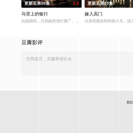
更新至第08集
2.0
更新至第10集
马背上的银行
嫁入高门
抗战期间，日伪政府强行推广、使用由“中国准备银行”发行的伪
出身贫困农村的路小凡，误
豆瓣影评
RS