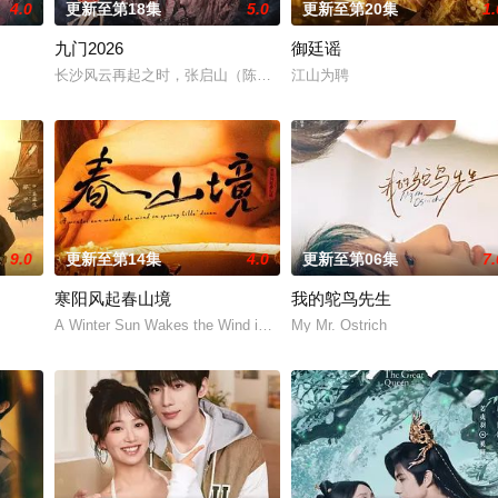
4.0
更新至第18集
5.0
更新至第20集
1.
九门2026
御廷谣
长沙风云再起之时，张启山（陈伟霆 饰）与吴老狗（曾舜晞 饰）强
江山为聘
9.0
更新至第14集
4.0
更新至第06集
7.
寒阳风起春山境
我的鸵鸟先生
业挑战与境外竞争，通过创新实践实现本土设计理念突破的故事。
A Winter Sun Wakes the Wind in Spring Hill
My Mr. Ostrich