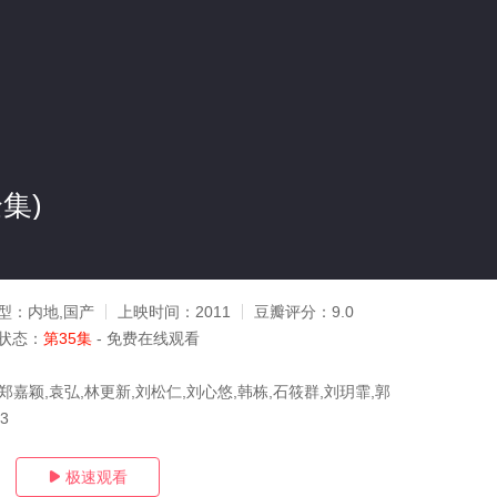
集)
型：
内地,国产
上映时间：
2011
豆瓣评分：
9.0
状态：
第35集
- 免费在线观看
郑嘉颖,袁弘,林更新,刘松仁,刘心悠,韩栋,石筱群,刘玥霏,郭
23
极速观看
