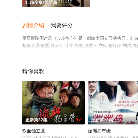
1-35全集/大结局
剧情介绍
我要评分
星辰影院国产剧《步步惊心》是一部由李国立导演执导，刘诗诗,吴
戴春荣,郭珍霓,马天宇,叶青,郑凯,张雷,邓立民,穆婷婷,刘洁
剧情已揭晓（1-35全集），超前点播免费观看高清无删减
或剧情网等平台了解。
猜你喜欢
更新第32集
9.0
更新第19集
铁血独立营
湄洲岛奇缘