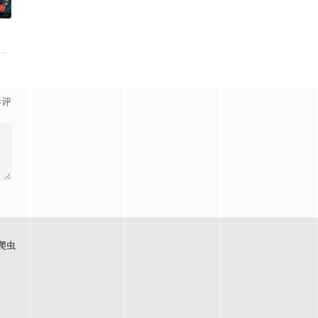
0
银行，手艺人张宝田在共产党人的感召下承担起印刷冀南币的使命。1939年
己不过是掩盖秘密的工具。在陌生又残酷的世界里，唯一愿意向他伸出援手的
各展所长创办旅行社。他们以当地的特色人文与美食为引，用真诚与创意打动游客
家连载漫画《吾凰在上》。 现代少女奚圆（姜贞羽 饰）因意外踏入玄机界，
影评
爬虫