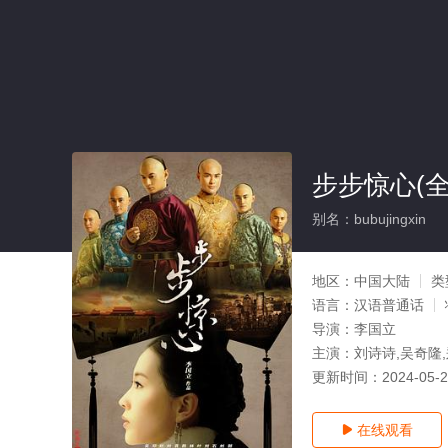
步步惊心(全
别名：bubujingxin
地区：
中国大陆
类
语言：
汉语普通话
导演：
李国立
主演：
刘诗诗,吴奇隆,
更新时间：
2024-05-
在线观看
