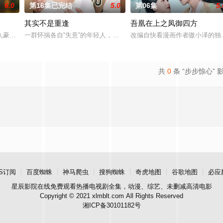
6.0
第16集已完结
5.0
第06集
5.
其实不是重逢
吾凰在上之凤御四方
钞货币。根据党中央指示，高景波、徐邵梁、孙希光和黄鹰等人开始筹备建立冀南
入豪门，成为京城高官家族的入赘女婿。原以为这场婚姻能改变人生，却发现自
一群怀揣各自“失意”的年轻人，在沿海小城南安相遇相知，他们决心
改编自快看漫画作者嗷小泽的独
共
0
条 “步步惊心” 
S订阅
百度蜘蛛
神马爬虫
搜狗蜘蛛
奇虎地图
谷歌地图
必应
星辰影院
在线免费观看热播电视剧全集，动漫、综艺、未删减高清电影
Copyright © 2021 xlmblt.com All Rights Reserved
湘ICP备30101182号