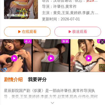
语言：
汉语普通话
状态：
第29集已完结
导演：
许肇任,黄常祚
主演：
黄奕,王策,黄婷婷,李媛,方芳,赵英博,苑冉,付伟伦,周柯宇,包上恩,柯淳,徐
第29集已完结/全集
更新时间：
2026-07-01
在线观看
极速观看


剧情介绍
我要评分
星辰影院国产剧《炽夏》是一部由许肇任,黄常祚导演执
导，黄奕,王策,黄婷婷,李媛,方芳,赵英博,苑冉,付伟伦,周柯
宇,包上恩,柯淳,徐媛屹娜,杨淇源等演员精彩演绎的中国大
