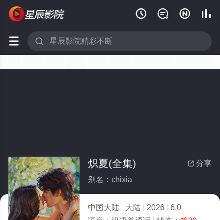






炽夏(全集)
分享

别名：chixia
中国大陆
大陆
2026
6.0