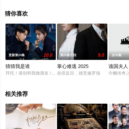
陆电视剧，大结局剧情已揭晓（第29集已完结），超前点
播免费观看高清无删减完整版电视剧全集就上星辰影视，
猜你喜欢
更多相关信息可移步至豆瓣电视剧、电视猫或剧情网等平
台了解。
10.0
9.0
更新第24集
第20集完结
全35集
猜猜我是谁
掌心难逃 2025
谯国夫人
拜托！请别和我做朋友 / Guess Who I Am
叔侄反目，雄竞修罗场
巾帼传奇,
相关推荐