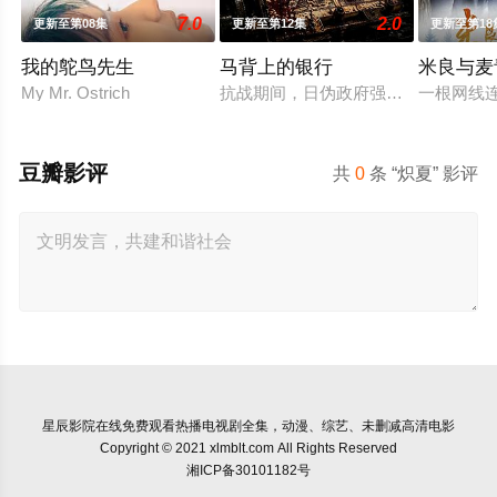
7.0
2.0
更新至第08集
更新至第12集
更新至第18
我的鸵鸟先生
马背上的银行
米良与麦
My Mr. Ostrich
抗战期间，日伪政府强行推广、使用由
一根网线
豆瓣影评
共
0
条 “炽夏” 影评
星辰影院
在线免费观看热播电视剧全集，动漫、综艺、未删减高清电影
Copyright © 2021 xlmblt.com All Rights Reserved
湘ICP备30101182号