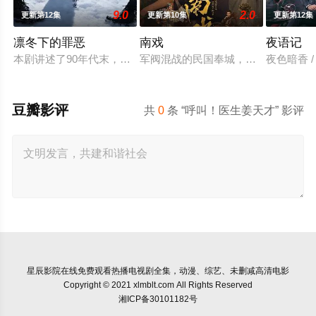
9.0
2.0
更新第12集
更新第10集
更新第12集
凛冬下的罪恶
南戏
夜语记
本剧讲述了90年代末，怒河市刑侦支队在无普及监控、无DNA
军阀混战的民国奉城，玉佛头离奇失
夜色暗香 /
豆瓣影评
共
0
条 “呼叫！医生姜天才” 影评
星辰影院
在线免费观看热播电视剧全集，动漫、综艺、未删减高清电影
Copyright © 2021 xlmblt.com All Rights Reserved
湘ICP备30101182号