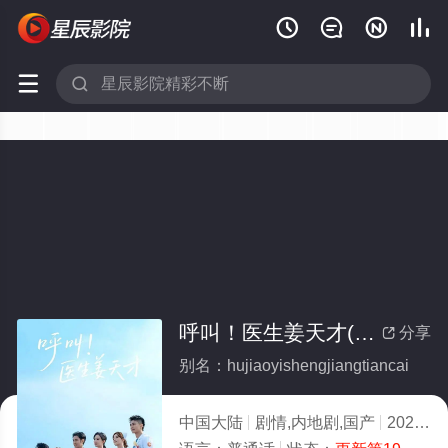






呼叫！医生姜天才(全集)
分享

别名：hujiaoyishengjiangtiancai
中国大陆
剧情,内地剧,国产
2026
9