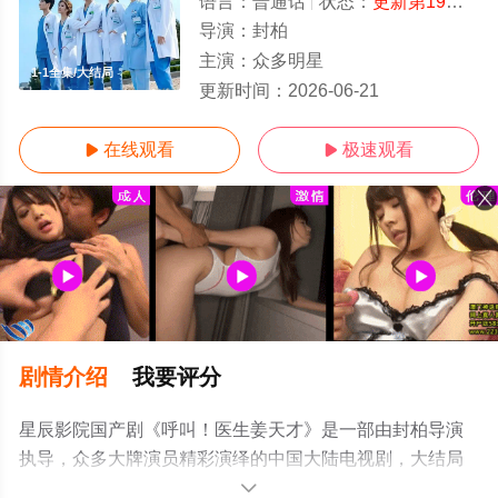
语言：
普通话
状态：
更新第19集
- 
导演：
封柏
主演：
众多明星
1-1全集/大结局
更新时间：
2026-06-21
在线观看
极速观看


剧情介绍
我要评分
星辰影院国产剧《呼叫！医生姜天才》是一部由封柏导演
执导，众多大牌演员精彩演绎的中国大陆电视剧，大结局
剧情已揭晓（1-1全集），超前点播免费观看高清无删减完
