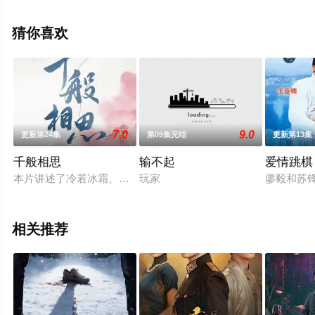
整版电视剧全集就上星辰影视，更多相关信息可移步至豆
瓣电视剧、电视猫或剧情网等平台了解。
猜你喜欢
7.0
9.0
更新第24集
第09集完结
更新第13集
千般相思
输不起
爱情跳棋
本片讲述了冷若冰霜、权势滔天的掌印大太监裴千羽（马思涵饰
玩家
廖毅和苏
相关推荐