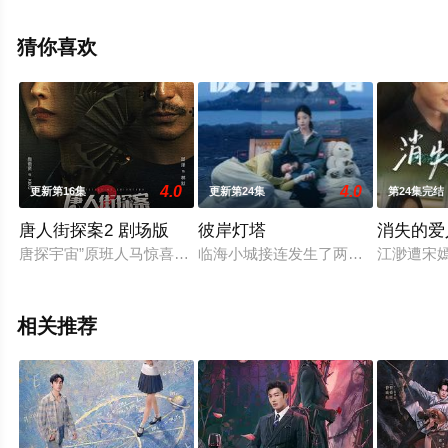
前点播免费观看高清无删减完整版电视剧全集就上星辰影
视，更多相关信息可移步至豆瓣电视剧、电视猫或剧情网
猜你喜欢
等平台了解。
4.0
4.0
更新第16集
更新第24集
第24集完结
唐人街探案2 剧场版
彼岸灯塔
消失的爱
唐探宇宙”原班人马惊喜回归，四个全新悬疑推理单元《天使的旋律》
临海小城接连发生了两起离奇杀人案
江渺遭宋
相关推荐