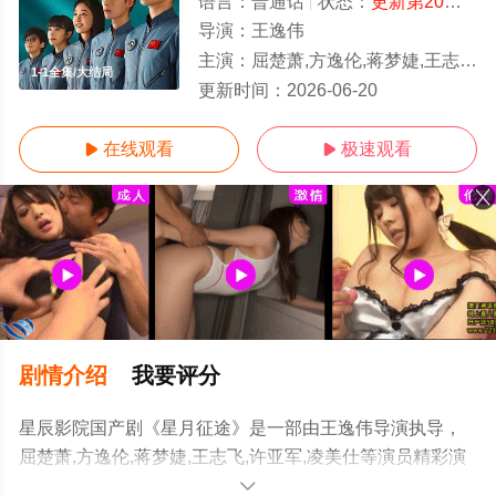
语言：
普通话
状态：
更新第20集
- 
导演：
王逸伟
主演：
屈楚萧,方逸伦,蒋梦婕,王志飞,许亚军,凌美仕
1-1全集/大结局
更新时间：
2026-06-20
在线观看
极速观看


剧情介绍
我要评分
星辰影院国产剧《星月征途》是一部由王逸伟导演执导，
屈楚萧,方逸伦,蒋梦婕,王志飞,许亚军,凌美仕等演员精彩演
绎的中国大陆电视剧，大结局剧情已揭晓（1-1全集），超
