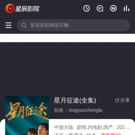






星月征途(全集)
分享

别名：xingyuezhengtu
中国大陆
剧情,内地剧,国产
2026
3