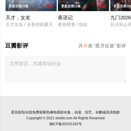
5.0
4.0
更新至第12集
更新至第12集
更新至第15
天才，女友
夜语记
九门2026
天才女友 / 去有你的夏天
夜色暗香 / 惊欢
长沙风云
豆瓣影评
共
0
条 “星月征途” 影评
星辰影院
在线免费观看热播电视剧全集，动漫、综艺、未删减高清电影
Copyright © 2021 xlmblt.com All Rights Reserved
湘ICP备30101182号