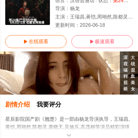
语言：
汉语普通话
状态：
第24集已完结
导演：
杨龙
主演：
王瑞昌,蒋恺,周翊然,陈都灵,唐晓天,吴施乐,高茂桐
第24集已完结/全集
更新时间：
2026-06-18
在线观看
极速观看


剧情介绍
我要评分
星辰影院国产剧《翘楚》是一部由杨龙导演执导，王瑞昌,
蒋恺,周翊然,陈都灵,唐晓天,吴施乐,高茂桐等演员精彩演绎
的中国大陆电视剧，大结局剧情已揭晓（第24集已完
