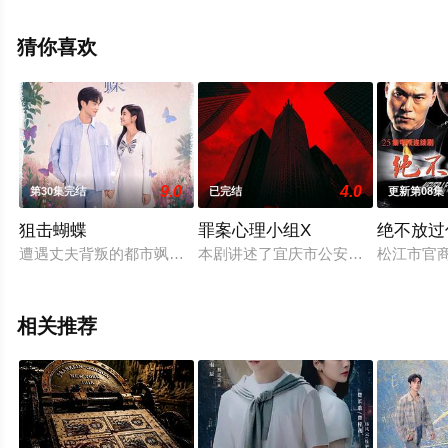
结），超前点播免费观看高清无删减完整版电视剧全集就
上星辰影视，更多相关信息可移步至豆瓣电视剧、电视猫
猜你喜欢
或剧情网等平台了解。
9.0
4.0
第30集完结
已完结
更新第08集
狙击蝴蝶
罪案心理小组X
绝不放过
遭遇丈夫背叛的都市飒女岑矜（陈妍希 饰），在人生至暗时刻
本剧讲述了宜庆市公安局犯罪心理四
松江市官
相关推荐