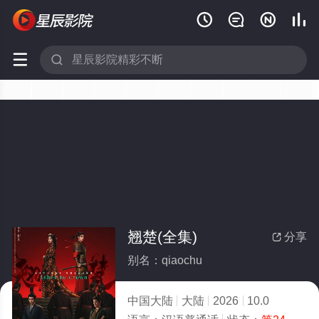






翘楚(全集)
分享

别名：qiaochu
中国大陆
大陆
2026
10.0