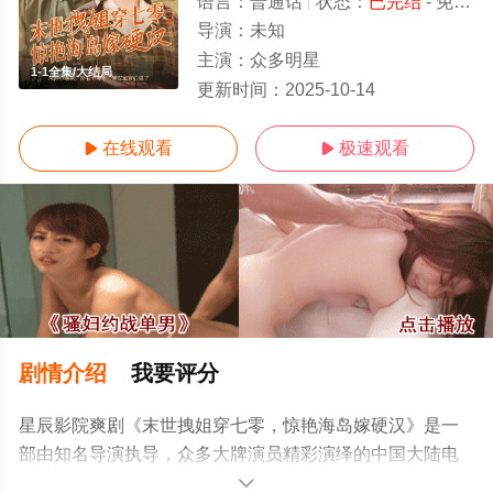
语言：
普通话
状态：
已完结
- 免费在线观看
导演：
未知
主演：
众多明星
1-1全集/大结局
更新时间：
2025-10-14
在线观看
极速观看


剧情介绍
我要评分
星辰影院爽剧《末世拽姐穿七零，惊艳海岛嫁硬汉》是一
部由知名导演执导，众多大牌演员精彩演绎的中国大陆电
视剧，大结局剧情已揭晓（1-1全集），超前点播免费观看
