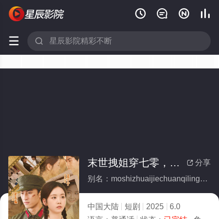






末世拽姐穿七零，惊艳海岛嫁硬汉(全集)
分享

别名：moshizhuaijiechuanqilingjingyanhaidaojiayinghan
中国大陆
短剧
2025
6.0