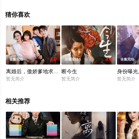
高清无删减完整版电视剧全集就上星辰影视，更多相关信
息可移步至豆瓣电视剧、电视猫或剧情网等平台了解。
猜你喜欢
4.0
4.0
全集完结
全集完结
全集完结
离婚后，傲娇爹地求复合
断今生
身份曝光
暂无简介
暂无简介
暂无简介
相关推荐