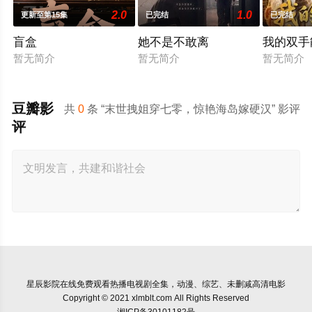
2.0
1.0
更新至第15集
已完结
已完结
盲盒
她不是不敢离
我的双手
暂无简介
暂无简介
暂无简介
豆瓣影
共
0
条 “末世拽姐穿七零，惊艳海岛嫁硬汉” 影评
评
星辰影院
在线免费观看热播电视剧全集，动漫、综艺、未删减高清电影
Copyright © 2021 xlmblt.com All Rights Reserved
湘ICP备30101182号