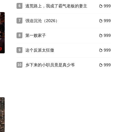
逃荒路上，我成了霸气老板的妻主
999
6

强迫沉沦（2026）
999
7

第一败家子
999
8

0
这个反派太狂傲
999
9

乡下来的小职员竟是真少爷
999
10
