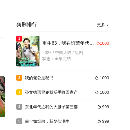
爽剧排行
更多

，
1
重生63，我在饥荒年代搞山珍批发
1000

2026 / 中国大陆 / 短剧
状态：全集完结
我的老公是秘书
1000
2

孙女德语冒犯我反手收回家产
1000
3

东北年代之我的大腰子第三部
999
4

0
前尘如烟散，新梦似潮生
999
5
