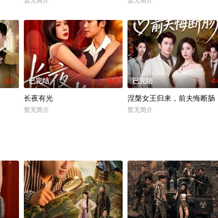
暂无简介
暂无简介
6.0
已完结
3.0
已完结
4.
长夜有光
涅槃女王归来，前夫悔断肠
暂无简介
暂无简介