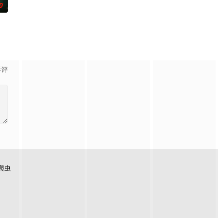
0
影评
爬虫