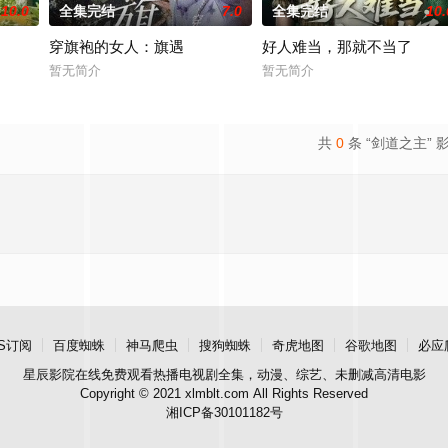
10.0
全集完结
7.0
全集完结
10.
穿旗袍的女人：旗遇
好人难当，那就不当了
暂无简介
暂无简介
共
0
条 “剑道之主” 
S订阅
百度蜘蛛
神马爬虫
搜狗蜘蛛
奇虎地图
谷歌地图
必应
星辰影院
在线免费观看热播电视剧全集，动漫、综艺、未删减高清电影
Copyright © 2021 xlmblt.com All Rights Reserved
湘ICP备30101182号