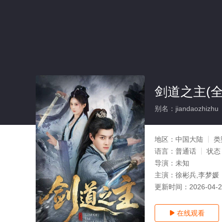
剑道之主(全
别名：jiandaozhizhu
地区：
中国大陆
类
语言：
普通话
状态
导演：
未知
主演：
徐彬兵,李梦媛
更新时间：
2026-04-
在线观看
