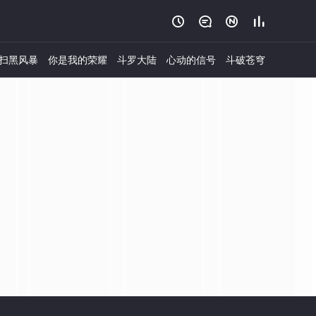




扫黑风暴
你是我的荣耀
斗罗大陆
心动的信号
斗破苍穹