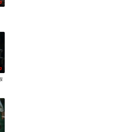
0
0
假