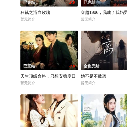
已完结
2.0
已完结
狂飙之浴血玫瑰
穿越1996，我成了我妈
暂无简介
暂无简介
已完结
8.0
全集完结
天生顶级命格，只想安稳度日
她不是不敢离
暂无简介
暂无简介