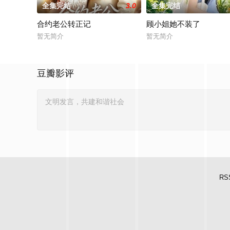
全集完结
3.0
全集完结
合约老公转正记
顾小姐她不装了
暂无简介
暂无简介
豆瓣影评
RS