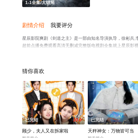
1-1全集/大结局
剧情介绍
我要评分
星辰影院爽剧《剑道之主》是一部由知名导演执导，徐彬兵,
超前点播免费观看高清无删减完整版电视剧全集就上星辰影
猜你喜欢
已完结
10.0
已完结
顾少，夫人又在拆家啦
天秤神女：万物皆可当