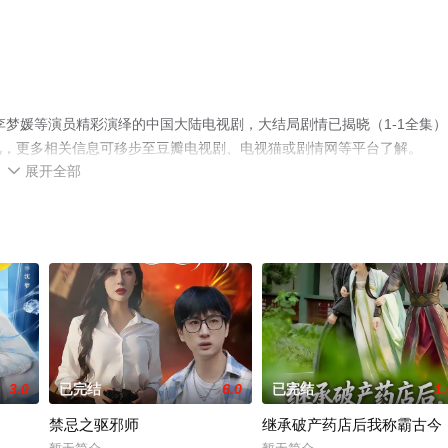
李梦媛等演员精彩演绎的中国大陆电视剧，大结局剧情已揭晓（1-1全集）
视，更多相关信息可移步至豆瓣电视剧、电视猫或剧情网等平台了解。
展开全部

3.0
已完结
6.0
已完结
1.
禁忌之驱邪师
继承破产药店后我称霸古今