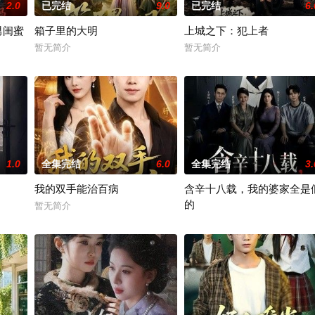
2.0
已完结
9.0
已完结
6.
男闺蜜
箱子里的大明
上城之下：犯上者
暂无简介
暂无简介
1.0
全集完结
6.0
全集完结
3.
我的双手能治百病
含辛十八载，我的婆家全是
的
暂无简介
暂无简介