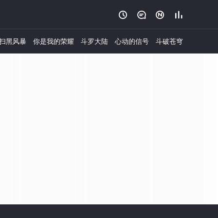




扫黑风暴
你是我的荣耀
斗罗大陆
心动的信号
斗破苍穹