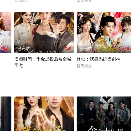
暂无简介
暂无简介
5.0
已完结
1.0
已完结
9.
澳圈财阀：千金退役后被全城
修仙：我靠系统当剑神
团宠
暂无简介
暂无简介