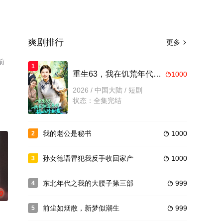
爽剧排行
更多

前
1
重生63，我在饥荒年代搞山珍批发
1000

2026 / 中国大陆 / 短剧
状态：全集完结
我的老公是秘书
1000
2

孙女德语冒犯我反手收回家产
1000
3

东北年代之我的大腰子第三部
999
4

0
前尘如烟散，新梦似潮生
999
5
