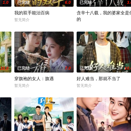
1.0
已完结
6.0
已完结
3.
我的双手能治百病
含辛十八载，我的婆家全是
的
暂无简介
暂无简介
10.0
已完结
7.0
已完结
10.
穿旗袍的女人：旗遇
好人难当，那就不当了
暂无简介
暂无简介