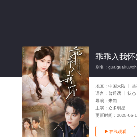
乖乖入我怀(
别名：guaiguairuwoh
地区：
中国大陆
类
语言：
普通话
状态
导演：
未知
主演：
众多明星
更新时间：
2025-06-
在线观看
