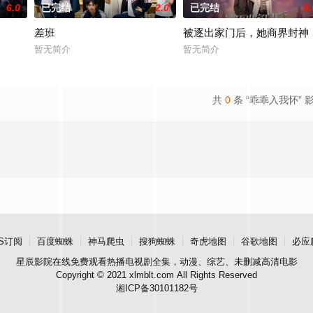
6.0
已完结
2.0
已完结
9.
差班
被逐出家门后，她商界封神
暂无简介
暂无简介
共
0
条 “乖乖入我怀” 
S订阅
百度蜘蛛
神马爬虫
搜狗蜘蛛
奇虎地图
谷歌地图
必应
星辰影院
在线免费观看热播电视剧全集，动漫、综艺、未删减高清电影
Copyright © 2021 xlmblt.com All Rights Reserved
湘ICP备30101182号