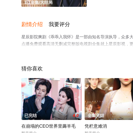
1-1全集/大结局
剧情介绍
我要评分
星辰影院爽剧《乖乖入我怀》是一部由知名导演执导，众多大
点播免费观看高清无删减完整版电视剧全集就上星辰影视，
猜你喜欢
已完结
4.0
全集完结
在崩塌的CEO世界里薅羊毛
凭栏意难消