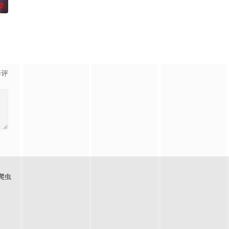
0
影评
爬虫