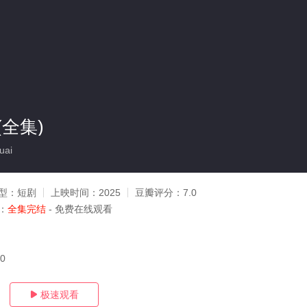
全集)
uai
型：
短剧
上映时间：
2025
豆瓣评分：
7.0
：
全集完结
- 免费在线观看
10
极速观看
