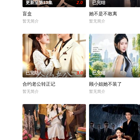
更新至第13集
2.0
已完结
盲盒
她不是不敢离
暂无简介
暂无简介
已完结
3.0
已完结
合约老公转正记
顾小姐她不装了
暂无简介
暂无简介