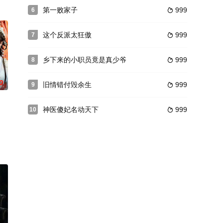
第一败家子
999
6

这个反派太狂傲
999
7

乡下来的小职员竟是真少爷
999
8

0
旧情错付毁余生
999
9

神医傻妃名动天下
999
10
