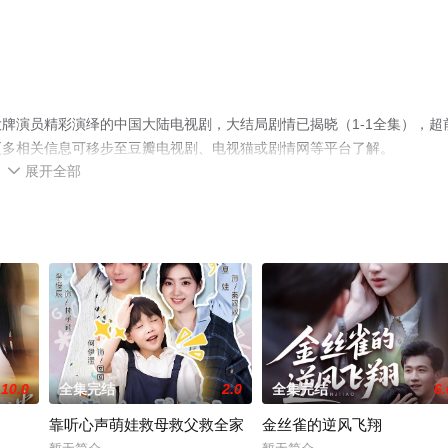
牌演员精彩演绎的中国大陆电视剧，大结局剧情已揭晓（1-1全集），超
更多相关信息可移步至豆瓣电视剧、电视猫或剧情网等平台了解。
展开全部

10.0
全集完结
2.0
全集完结
6.
靠听心声萌娃救母救父救全家
金丝雀的逆风飞翔