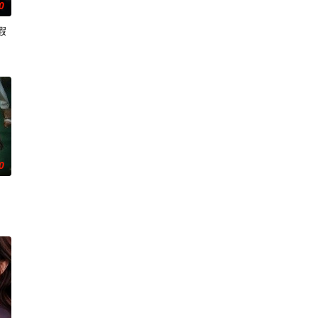
0
假
0