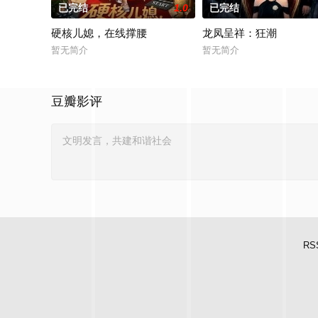
已完结
1.0
已完结
硬核儿媳，在线撑腰
龙凤呈祥：狂潮
暂无简介
暂无简介
豆瓣影评
RS