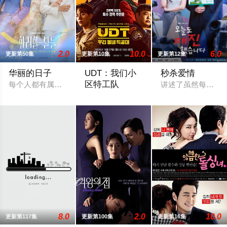
2.0
10.0
6.0
更新第50集
更新第10集
更新第12集
华丽的日子
UDT：我们小
秒杀爱情
区特工队
每个人都有属于自己的辉煌岁月。无论是现在，过去，还是未来
讲述了虽然每天都
讲述了不是为了保卫国家，更不关心地球
8.0
2.0
10.0
更新第117集
更新第100集
更新第16集