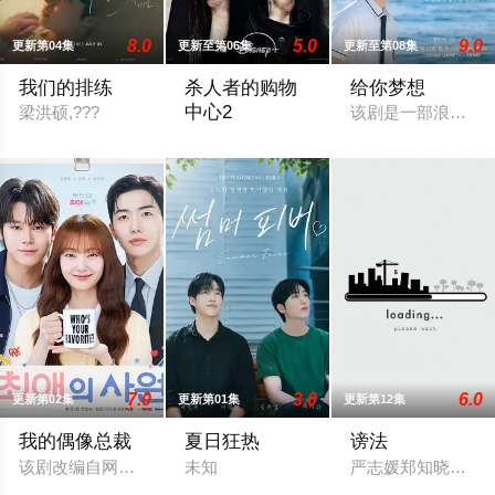
8.0
5.0
9.0
更新第04集
更新至第06集
更新至第08集
我们的排练
杀人者的购物
给你梦想
中心2
梁洪硕,???
该剧是一部浪漫喜
第一季最后一幕突然现身、疑似“死而复生
7.0
3.0
6.0
更新第02集
更新第01集
更新第12集
我的偶像总裁
夏日狂热
谤法
该剧改编自网络漫画《我的欧巴是偶像》，是一部浪漫喜剧。讲述
未知
严志媛郑知晓成东