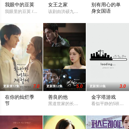
我眼中的豆荚
女王之家
别有用心的单
身女国语
我眼里的豆荚 / 情人眼里出西施 / It's Like a Bean in a Pod
该剧由洪硕九、洪恩美导演，金敏珠编剧，Fly
罗爱拉（李珉廷 
7.0
5.0
3.0
更新第12集
更新第12集
更新第10集
在你的灿烂季
善良的他
金字塔游戏
节
黑道世家的长孙朴锡哲（李栋旭 饰），一
看似平静的5班教室
该剧讲述因意外而失去听力和记忆的动画师鲜于灿（蔡钟协 饰）