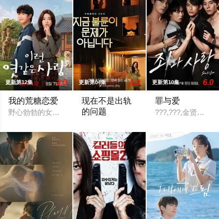
3.0
1.0
6.0
更新第12集
更新第04集
更新第10集
我的荒糖恋爱
现在不是出轨
罪与爱
的问题
野心勃勃的女检察官高恩世（贺营 饰）意外失忆，住进拳击教练
???,???,金贤叙,???
以“贩卖幸福家庭形象”赚钱的网红夫妇，