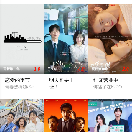
1.0
4.0
2.0
更新第16集
已完结
更新第10集
恋爱的季节
明天也要上
绯闻营业中
班！
青春选择题/Seasons of Blossom / 爱在青春
讲述了在K-POP
改编自同名漫画。 入职五年的智允在无