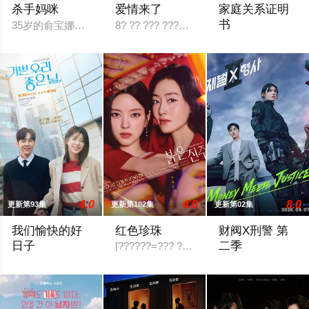
杀手妈咪
爱情来了
家庭关系证明
书
35岁的俞宝娜过着相夫教子的普通生活。表面上她看起来温顺和
8? ?? ??? ???? ?? OSEN? “??? KBS2 ? ?? ?
本剧讲述的是从出
4.0
4.0
8.0
更新第93集
更新第102集
更新第02集
我们愉快的好
红色珍珠
财阀X刑警 第
日子
二季
[??????=??? ??] ?? ???? ?? ?? ??? ???. 7
严贤京,尹仲勋,申正允,尹多英,金惠玉,鲜于在德,尹多勋,文喜京,李
财阀富三代警察陈