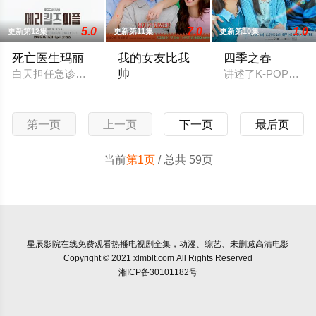
5.0
7.0
1.0
更新第12集
更新第11集
更新第10集
死亡医生玛丽
我的女友比我
四季之春
帅
白天担任急诊室医生的单身母亲玛丽非法帮助重病症末期的病人
讲述了K-POP顶
该剧改编自NAVER同名网络漫画《女友
第一页
上一页
下一页
最后页
当前
第1页
/ 总共 59页
星辰影院
在线免费观看热播电视剧全集，动漫、综艺、未删减高清电影
Copyright © 2021 xlmblt.com All Rights Reserved
湘ICP备30101182号