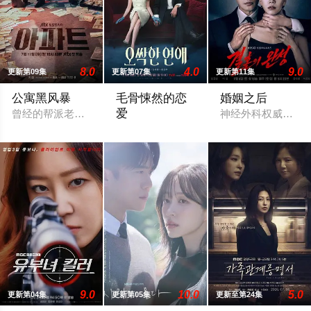
8.0
4.0
9.0
更新第09集
更新第07集
更新第11集
公寓黑风暴
毛骨悚然的恋
婚姻之后
爱
曾经的帮派老大急需现金，于是和有志成为律师的同伴合作，打
神经外科权威姜泰
一名能看见鬼魂的继承人与一名王牌检察官
9.0
10.0
5.0
更新第04集
更新第05集
更新至第24集