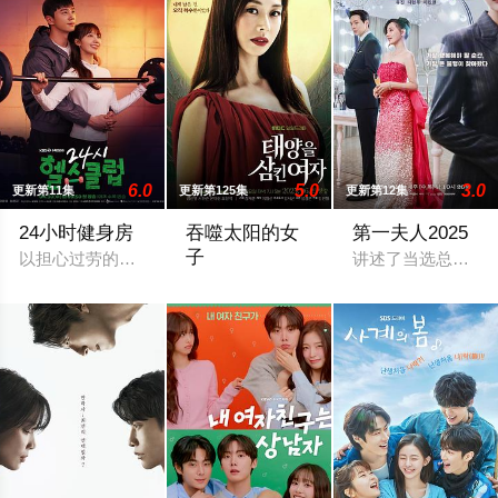
6.0
5.0
3.0
更新第11集
更新第125集
更新第12集
24小时健身房
吞噬太阳的女
第一夫人2025
子
以担心过劳的健身房会员们的人生而展开的成长电视剧
讲述了当选总统的
该剧讲述在被害者武装成加害者的世上，