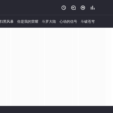




扫黑风暴
你是我的荣耀
斗罗大陆
心动的信号
斗破苍穹