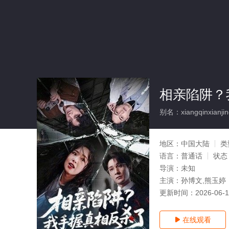
相亲陷阱？
别名：xiangqinxianjin
地区：
中国大陆
类
语言：
普通话
状态
导演：
未知
主演：
孙博文,熊玉婷
更新时间：
2026-06-
在线观看
