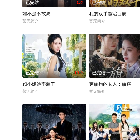
已完结
1.0
已完结
她不是不敢离
我的双手能治百病
暂无简介
暂无简介
已完结
10.0
已完结
顾小姐她不装了
穿旗袍的女人：旗遇
暂无简介
暂无简介