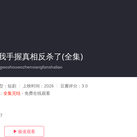
我手握真相反杀了(全集)
gwoshouwozhenxiangfanshaliao
型：
短剧
上映时间：
2026
豆瓣评分：
3.0
：
全集完结
- 免费在线观看
17
极速观看
