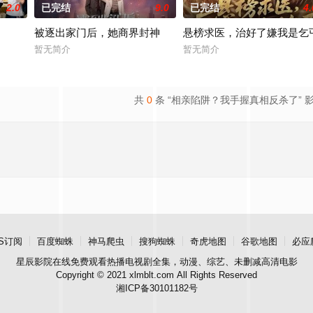
2.0
已完结
9.0
已完结
4.
被逐出家门后，她商界封神
悬榜求医，治好了嫌我是乞
暂无简介
暂无简介
共
0
条 “相亲陷阱？我手握真相反杀了” 
S订阅
百度蜘蛛
神马爬虫
搜狗蜘蛛
奇虎地图
谷歌地图
必应
星辰影院
在线免费观看热播电视剧全集，动漫、综艺、未删减高清电影
Copyright © 2021 xlmblt.com All Rights Reserved
湘ICP备30101182号