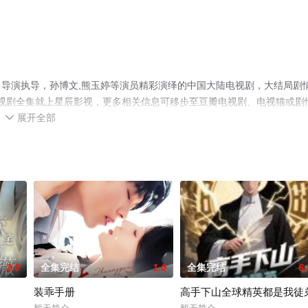
导演执导，孙博文,熊玉婷等演员精彩演绎的中国大陆电视剧，大结局剧
电视剧全集就上星辰影视，更多相关信息可移步至豆瓣电视剧、电视猫或剧
展开全部

2.0
全集完结
1.0
全集完结
6.
装乖手册
高手下山全球精英都是我徒