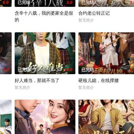
6.0
已完结
3.0
已完结
3.
含辛十八载，我的婆家全是假
合约老公转正记
的
暂无简介
暂无简介
7.0
已完结
10.0
已完结
1.
好人难当，那就不当了
硬核儿媳，在线撑腰
暂无简介
暂无简介