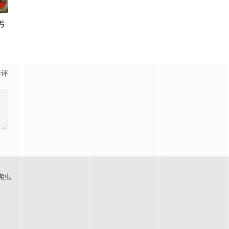
0
丐
影评
爬虫