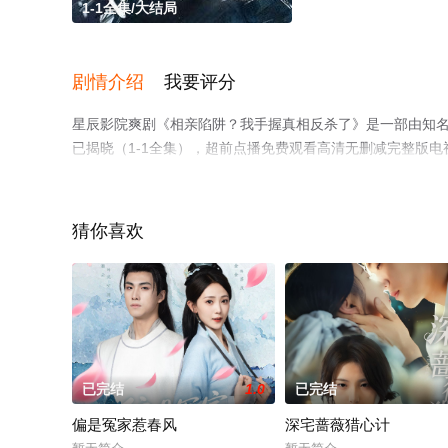
1-1全集/大结局
剧情介绍
我要评分
星辰影院爽剧《相亲陷阱？我手握真相反杀了》是一部由知名
已揭晓（1-1全集），超前点播免费观看高清无删减完整版
网等平台了解。
猜你喜欢
已完结
1.0
已完结
偏是冤家惹春风
深宅蔷薇猎心计