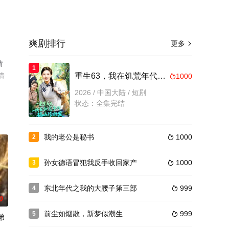
爽剧排行
更多

情
1
情
重生63，我在饥荒年代搞山珍批发
1000

2026 / 中国大陆 / 短剧
状态：全集完结
我的老公是秘书
1000
2

孙女德语冒犯我反手收回家产
1000
3

东北年代之我的大腰子第三部
999
4

0
前尘如烟散，新梦似潮生
999
5

弟