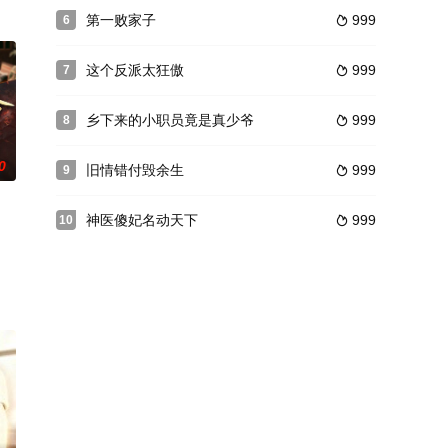
第一败家子
999
6

这个反派太狂傲
999
7

乡下来的小职员竟是真少爷
999
8

0
旧情错付毁余生
999
9

神医傻妃名动天下
999
10
