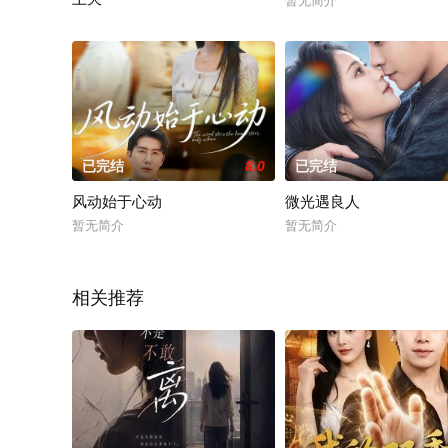
暂无简介
暂无简介
已完结
8.0
已完结
风动始于心动
微光遇良人
暂无简介
暂无简介
相关推荐