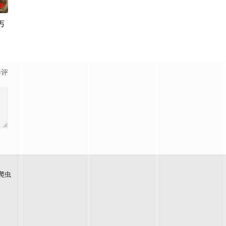
0
丐
影评
爬虫