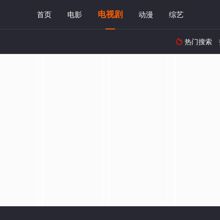
电视剧
首页
电影
动漫
综艺
热门搜索
