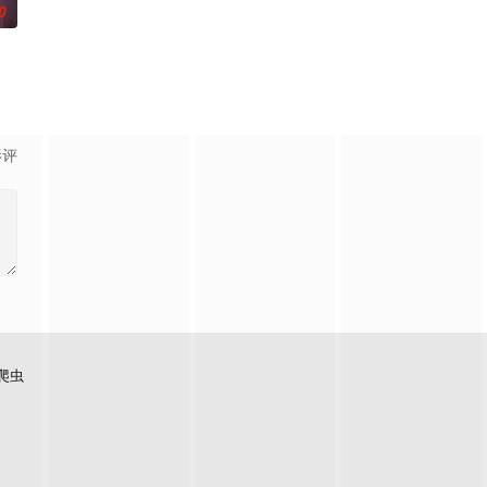
0
影评
爬虫