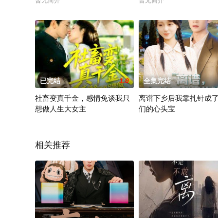
暂无简介
暂无简介
已完结
1.0
全集完结
社畜变真千金，感情免谈我只
离谱下乡后我靠扎针成
想做人生大女主
们的心头宝
暂无简介
暂无简介
相关推荐