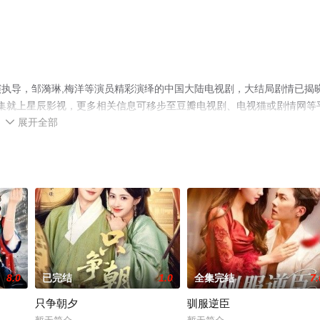
执导，邹漪琳,梅洋等演员精彩演绎的中国大陆电视剧，大结局剧情已揭
全集就上星辰影视，更多相关信息可移步至豆瓣电视剧、电视猫或剧情网等
展开全部

8.0
已完结
1.0
全集完结
7.
只争朝夕
驯服逆臣