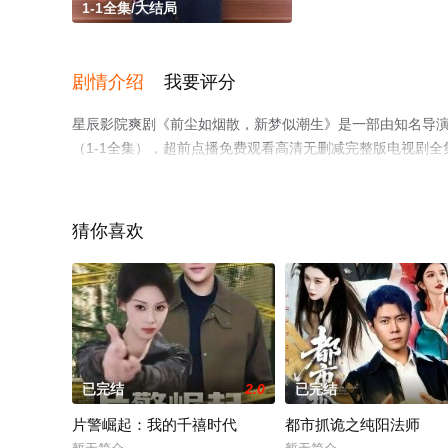
1-1全集/大结局
剧情介绍
我要评分
星辰影院爽剧《前尘如烟散，新梦似潮生》是一部由知名导演
（1-1全集），超前点播免费观看高清无删减完整版电视剧
台了解。
猜你喜欢
已完结
2.0
已完结
片警崛起：我的千禧时代
都市抓诡之纯阳法师