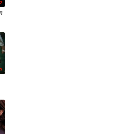
0
假
0