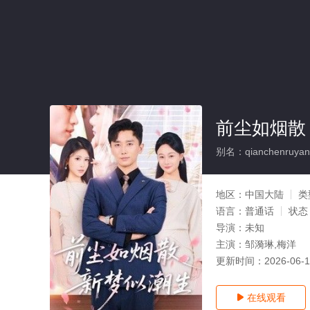
前尘如烟散
别名：qianchenruyans
地区：
中国大陆
类
语言：
普通话
状态
导演：
未知
主演：
邹漪琳,梅洋
更新时间：
2026-06-
在线观看
