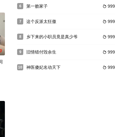
第一败家子
999
6

这个反派太狂傲
999
7

乡下来的小职员竟是真少爷
999
8

0
旧情错付毁余生
999
9

间
神医傻妃名动天下
999
10
