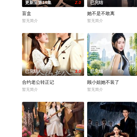
更新至第14集
2.0
已完结
盲盒
她不是不敢离
暂无简介
暂无简介
已完结
3.0
已完结
合约老公转正记
顾小姐她不装了
暂无简介
暂无简介