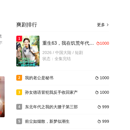
爽剧排行
更多

晓
1
平
重生63，我在饥荒年代搞山珍批发
1000

2026 / 中国大陆 / 短剧
状态：全集完结
我的老公是秘书
1000
2

孙女德语冒犯我反手收回家产
1000
3

东北年代之我的大腰子第三部
999
4

0
前尘如烟散，新梦似潮生
999
5
