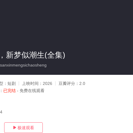
，新梦似潮生(全集)
anxinmengsichaosheng
型：
短剧
上映时间：
2026
豆瓣评分：
2.0
：
已完结
- 免费在线观看
14
极速观看
