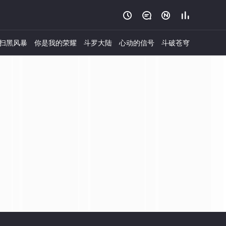




扫黑风暴
你是我的荣耀
斗罗大陆
心动的信号
斗破苍穹