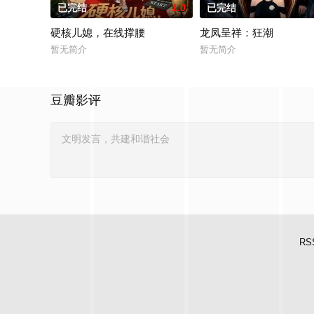
已完结
1.0
已完结
硬核儿媳，在线撑腰
龙凤呈祥：狂潮
暂无简介
暂无简介
豆瓣影评
RS