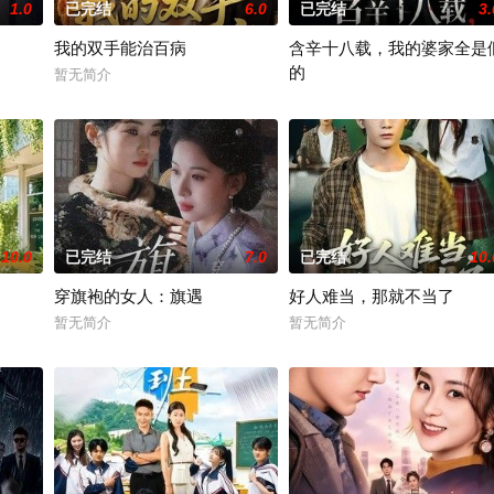
1.0
已完结
6.0
已完结
3.
我的双手能治百病
含辛十八载，我的婆家全是
的
暂无简介
暂无简介
10.0
已完结
7.0
已完结
10.
穿旗袍的女人：旗遇
好人难当，那就不当了
暂无简介
暂无简介