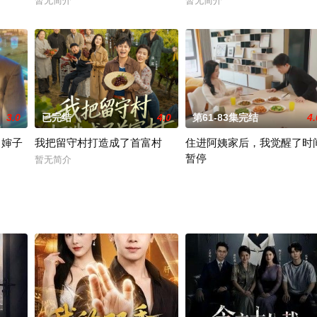
暂无简介
暂无简介
3.0
已完结
4.0
第61-83集完结
4.
了婶子
我把留守村打造成了首富村
住进阿姨家后，我觉醒了时
暂停
暂无简介
暂无简介