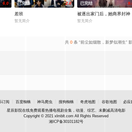
6.0
已完结
2.0
已完结
9.
差班
被逐出家门后，她商界封神
暂无简介
暂无简介
共
0
条 “前尘如烟散，新梦似潮生” 
S订阅
百度蜘蛛
神马爬虫
搜狗蜘蛛
奇虎地图
谷歌地图
必应
星辰影院
在线免费观看热播电视剧全集，动漫、综艺、未删减高清电影
Copyright © 2021 xlmblt.com All Rights Reserved
湘ICP备30101182号