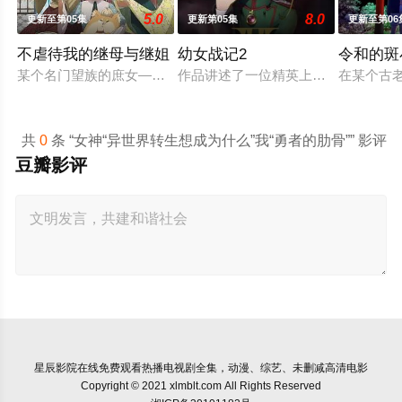
5.0
8.0
更新至第05集
更新第05集
更新至第06
不虐待我的继母与继姐
幼女战记2
令和的斑
某个名门望族的庶女——中村美冶，原本与母亲两人过着虽清贫
作品讲述了一位精英上班族转生至战
在某个古
共
0
条 “女神“异世界转生想成为什么”我“勇者的肋骨”” 影评
豆瓣影评
星辰影院
在线免费观看热播电视剧全集，动漫、综艺、未删减高清电影
Copyright © 2021 xlmblt.com All Rights Reserved