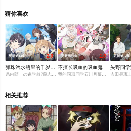
祐司,内田雄马,绪方惠美,冈本信彦,金田朋子,川澄绫子,竹达
彩奈,千叶繁,富永美伊奈,中井和哉,日笠阳子,等演员精彩演
猜你喜欢
绎的日本动漫，大结局剧情已揭晓（已完结），手机免费
观看高清无删减完整版动漫全集就上星辰影视，更多相关
信息可移步至豆瓣动漫、电视猫或剧情网等平台了解。
2.0
1.0
更新第13集
更新第12集
更新第12集
弹珠汽水瓶里的千岁同学
不擅长吸血的吸血鬼
矢野同学
県内随一の進学校?藤志高校に通う千歳朔。勉強、運動、コミ
我的同班同学石川月菜是吸血鬼。帅
吉田是班
相关推荐