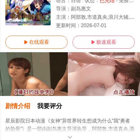
语言：
日语
状态：
已完结
- 免费在线观看
导演：
副岛惠文
主演：
阿部敦,市道真央,浪川大辅,关俊彦,速水奖,阿澄佳奈,井口裕香,井上麻里奈,上
已完结/全集
更新时间：
2026-07-01
在线观看
极速观看


剧情介绍
我要评分
星辰影院日本动漫《女神“异世界转生想成为什么”我“勇者
的肋骨”》是一部由副岛惠文导演执导，阿部敦,市道真央,浪
川大辅,关俊彦,速水奖,阿澄佳奈,井口裕香,井上麻里奈,上田
