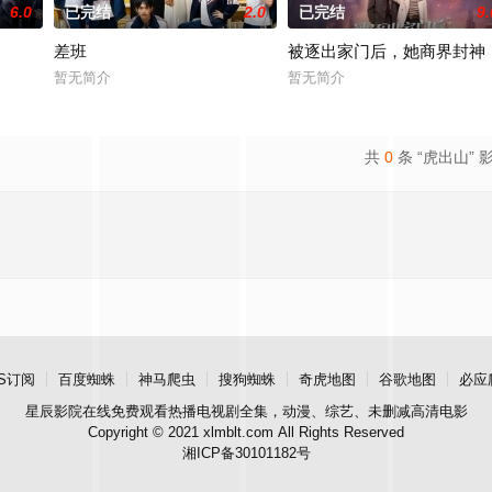
6.0
已完结
2.0
已完结
9.
差班
被逐出家门后，她商界封神
暂无简介
暂无简介
共
0
条 “虎出山” 
S订阅
百度蜘蛛
神马爬虫
搜狗蜘蛛
奇虎地图
谷歌地图
必应
星辰影院
在线免费观看热播电视剧全集，动漫、综艺、未删减高清电影
Copyright © 2021 xlmblt.com All Rights Reserved
湘ICP备30101182号