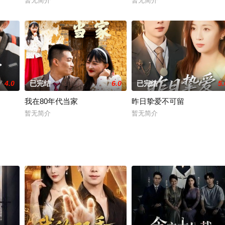
暂无简介
暂无简介
4.0
已完结
6.0
已完结
5.
我在80年代当家
昨日挚爱不可留
暂无简介
暂无简介