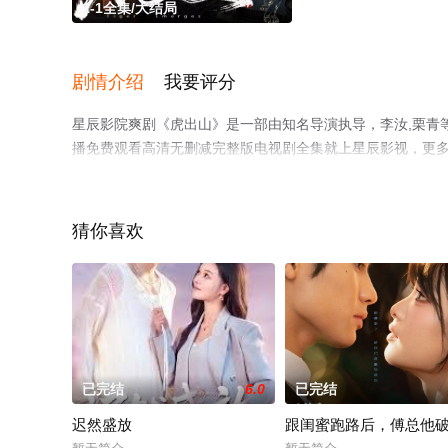
1-1全集/大结局
剧情介绍
我要评分
星辰影院爽剧《虎出山》是一部由知名导演执导，李汝,栗青
播免费观看高清无删减完整版电视剧全集就上星辰影视，更
猜你喜欢
已完结
6.0
已完结
迟然盛放
跟闺蜜跑路后，傅总他