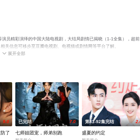
等演员精彩演绎的中国大陆电视剧，大结局剧情已揭晓（1-1全集），超前
多相关信息可移步至豆瓣电视剧、电视猫或剧情网等平台了解。
展开全部

9.0
已完结
7.0
第81-92集完结
2.
破防了
七师姐团宠，师弟别跑
盛夏的约定