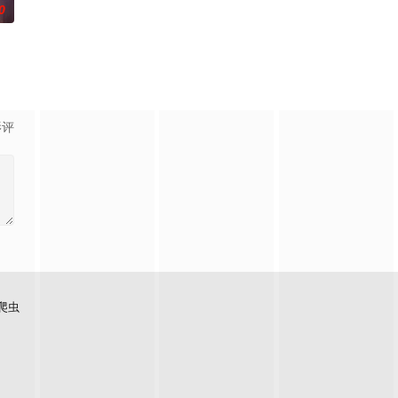
0
影评
爬虫