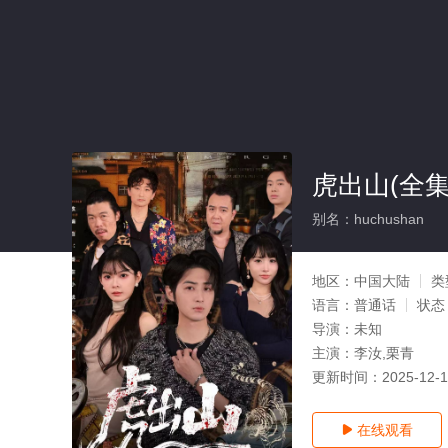
虎出山(全集
别名：huchushan
地区：
中国大陆
类
语言：
普通话
状态
导演：
未知
主演：
李汝,栗青
更新时间：
2025-12-
在线观看
