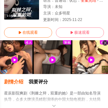
语言：
普通话
状态：
全集完结
- 免费在线观看
导演：
未知
主演：
众多明星
1-1全集/大结局
更新时间：
2025-11-22
在线观看
极速观看


剧情介绍
我要评分
星辰影院爽剧《荆棘之辩，双重的她》是一部由知名导演
执导，众多大牌演员精彩演绎的中国大陆电视剧，大结局
剧情已揭晓（1-1全集），超前点播免费观看高清无删减完
