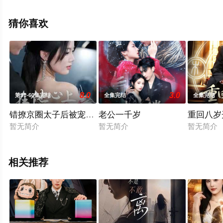
整版电视剧全集就上星辰影视，更多相关信息可移步至豆
瓣电视剧、电视猫或剧情网等平台了解。
猜你喜欢
8.0
3.0
第31-60集完结
全集完结
全集完结
错撩京圈太子后被宠上天（在他心上撒个野）
老公一千岁
重回八岁
暂无简介
暂无简介
暂无简介
相关推荐