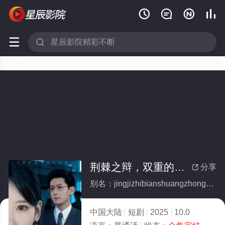






荆棘之辩，双重的她(全集)
分享

别名：jingjizhibianshuangzhongdeta
中国大陆
短剧
2025
10.0