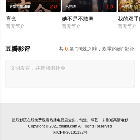
2.0
1.0
更新至第15集
已完结
已完结
盲盒
她不是不敢离
我的双手
暂无简介
暂无简介
暂无简介
豆瓣影评
共
0
条 “荆棘之辩，双重的她” 影评
星辰影院
在线免费观看热播电视剧全集，动漫、综艺、未删减高清电影
Copyright © 2021 xlmblt.com All Rights Reserved
湘ICP备30101182号