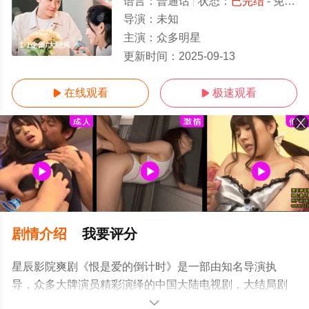
语言：
普通话
状态：
已完结
- 免费在线观看
导演：
未知
主演：
众多明星
1-1全集/大结局
更新时间：
2025-09-13
在线观看
极速观看


剧情介绍
我要评分
星辰影院爽剧《恨是爱的倒计时》是一部由知名导演执
导，众多大牌演员精彩演绎的中国大陆电视剧，大结局剧
情已揭晓（1-1全集），超前点播免费观看高清无删减完整
