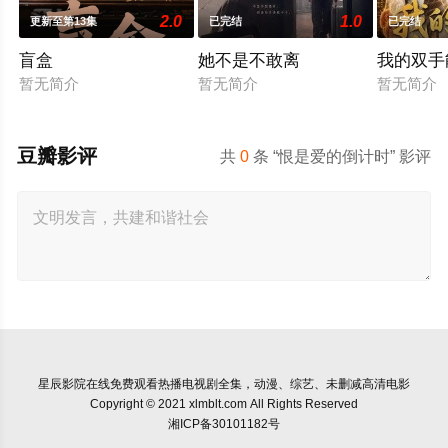
2.0
1.0
更新至第13集
已完结
已完结
盲盒
她不是不敢离
我的双手
暂无简介
暂无简介
暂无简介
豆瓣影评
共
0
条 “恨是爱的倒计时” 影评
星辰影院
在线免费观看热播电视剧全集，动漫、综艺、未删减高清电影
Copyright © 2021 xlmblt.com All Rights Reserved
湘ICP备30101182号