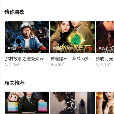
版电视剧全集就上星辰影视，更多相关信息可移步至豆瓣
电视剧、电视猫或剧情网等平台了解。
猜你喜欢
8.0
2.0
已完结
已完结
已完结
乡村故事之碰瓷疑云
神瞳赌石：我成为捡漏大佬
娇吻月光
暂无简介
暂无简介
暂无简介
相关推荐