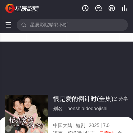






恨是爱的倒计时(全集)
分享

别名：henshiaidedaojishi
中国大陆
短剧
2025
7.0