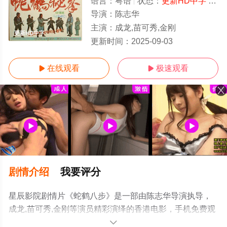
语言：
粤语
状态：
更新HD中字
- 免费在线观看
导演：
陈志华
主演：
成龙,苗可秀,金刚
更新HD中字
更新时间：
2025-09-03
在线观看
极速观看


剧情介绍
我要评分
星辰影院剧情片《蛇鹤八步》是一部由陈志华导演执导，
成龙,苗可秀,金刚等演员精彩演绎的香港电影，手机免费观
看高清无删减完整版电影大全就上星辰影视，更多相关信
