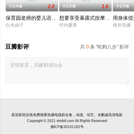
2.0
1.0
中文字幕
中文字幕
中文字幕
保育园老师的婴儿语让人超兴奋
想要享受暴露式按摩的已婚女子
用身体偿
白木由子
竹内夏希
桃井安娜
豆瓣影评
共
0
条 “蛇鹤八步” 影评
星辰影院
在线免费观看热播电视剧全集，动漫、综艺、未删减高清电影
Copyright © 2021 xlmblt.com All Rights Reserved
湘ICP备30101182号