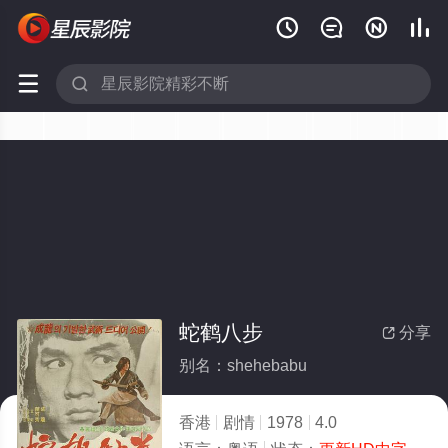






蛇鹤八步
分享

别名：shehebabu
香港
剧情
1978
4.0