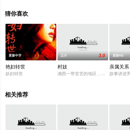
息可移步至豆瓣电影、电视猫或剧情网等平台了解。
猜你喜欢
3.0
3.0
更新中字
正片
更新HD
艳妇转世
村妓
亲属关系
妖妇转世
湘西一带贫苦的地区，因为地理环境
故事讲述
相关推荐