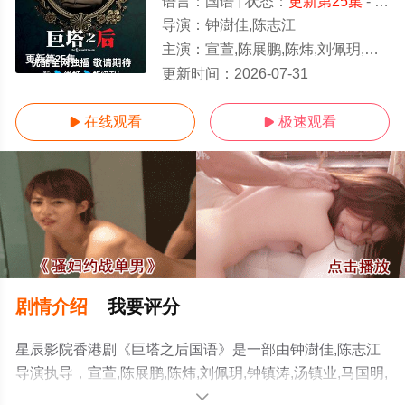
语言：
国语
状态：
更新第25集
- 免费在线观看
导演：
钟澍佳,陈志江
主演：
宣萱,陈展鹏,陈炜,刘佩玥,钟镇涛,汤镇业,马国明,萧正楠,吴若希,张颕康,蒋
更新第25集
更新时间：
2026-07-31
在线观看
极速观看


剧情介绍
我要评分
星辰影院香港剧《巨塔之后国语》是一部由钟澍佳,陈志江
导演执导，宣萱,陈展鹏,陈炜,刘佩玥,钟镇涛,汤镇业,马国明,
萧正楠,吴若希,张颕康,蒋家旻,陈桢怡,冯皓扬,黄庭锋,康华,
