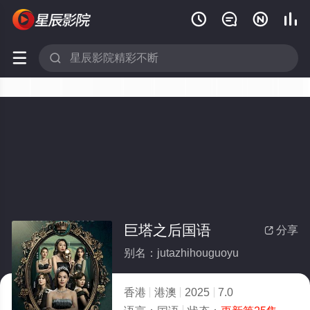






巨塔之后国语
分享

别名：jutazhihouguoyu
香港
港澳
2025
7.0