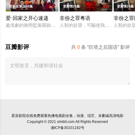
1.0
5.0
更新至第2868集
更新第25集
更新第25集
爱·回家之开心速递
非份之罪粤语
非份之罪
處境劇的御用監製羅鎮岳已經準備開拍新一套處境劇，暫定叫《愛
人類的欲望，可驅使我們超越自我，
人類的欲
豆瓣影评
共
0
条 “巨塔之后国语” 影评
星辰影院
在线免费观看热播电视剧全集，动漫、综艺、未删减高清电影
Copyright © 2021 xlmblt.com All Rights Reserved
湘ICP备30101182号