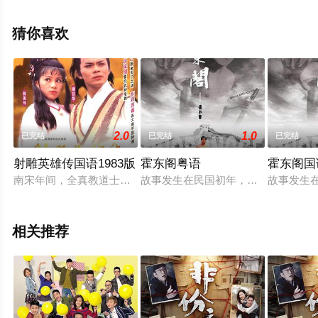
谢雪心,吴岱融,林景程,叶泓声,杜燕歌,黎燕珊,乐嘉珈等演员
精彩演绎的香港电视剧，超前点播免费观看高清无删减完
猜你喜欢
整版电视剧全集就上星辰影视，更多相关信息可移步至豆
瓣电视剧、电视猫或剧情网等平台了解。
2.0
1.0
已完结
已完结
已完结
射雕英雄传国语1983版
霍东阁粤语
霍东阁国
南宋年间，全真教道士丘处机与江南七怪武功不相上下，两方决定
故事发生在民国初年，霍东阁（钱小
故事发生
相关推荐