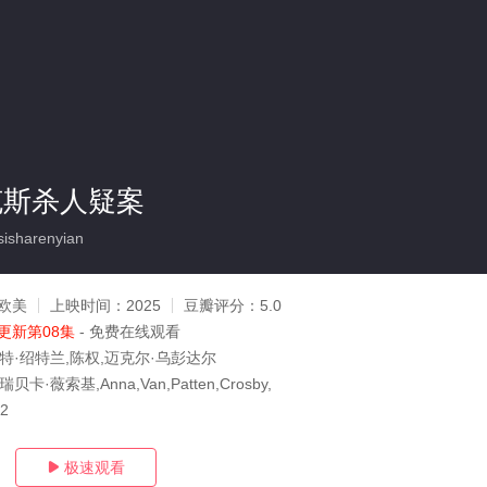
克斯杀人疑案
sharenyian
欧美
上映时间：
2025
豆瓣评分：
5.0
更新第08集
- 免费在线观看
特·绍特兰,陈权,迈克尔·乌彭达尔
卡·薇索基,Anna,Van,Patten,Crosby,
02
极速观看
