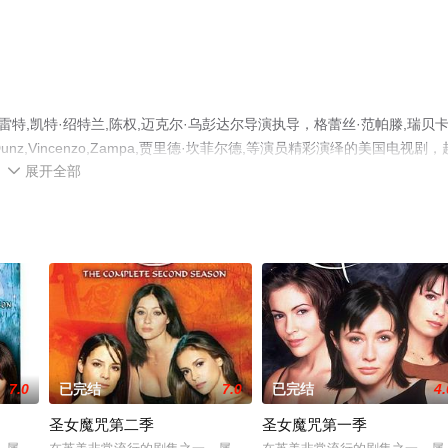
特,凯特·绍特兰,陈权,迈克尔·乌彭达尔导演执导，格蕾丝·范帕滕,瑞贝卡
anza,Uta,Dunz,Vincenzo,Zampa,贾里德·坎菲尔德,等演员精彩演绎的美国电视剧，
展开全部
，更多相关信息可移步至豆瓣电视剧、电视猫或剧情网等平台了解。

7.0
已完结
7.0
已完结
4.
圣女魔咒第二季
圣女魔咒第一季