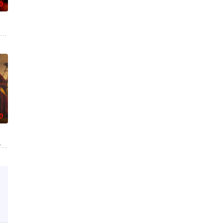
0
过了一个夏
年的连环杀人魔“The Trawler
霍恩,丹·让诺特,卡罗尔·凯恩,亚历克丝·卡普,安松·蒙特,Chris,Myers,梅利
销小说，讲述专业骗子“幸运儿”露西（安雅·泰勒-乔伊 饰）在一次数百万美
0
Elia
 the account Kino Alert PL after they noted that the series had applied for loc