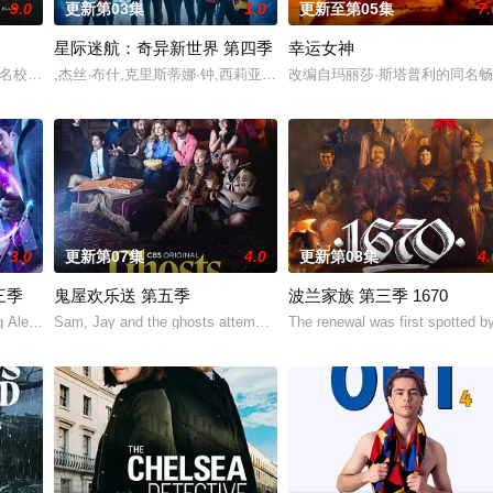
9.0
更新第03集
1.0
更新至第05集
7.
星际迷航：奇异新世界 第四季
幸运女神
父抚养长大。她无意中继承了神秘外祖父在加拿大的一座岛屿。于是她前往加拿大度
英名校的高中生原本过住灿烂生活，直至一位神秘转校生出现。与此同时，专门猎杀青少
,杰丝·布什,克里斯蒂娜·钟,西莉亚·罗丝·古丁,阿德里安·霍姆斯,克里斯汀·
改编自玛丽莎·斯塔普利的同名畅
3.0
更新第07集
4.0
更新第08集
4.
三季
鬼屋欢乐送 第五季
波兰家族 第三季 1670
ealing with the consequences of Princess (Scarlett Rayn
ng Alex at the en
Sam, Jay and the ghosts attempt to extricate Jay from his deal with 
The renewal was first spotted by