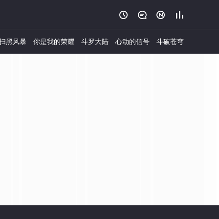




扫黑风暴
你是我的荣耀
斗罗大陆
心动的信号
斗破苍穹