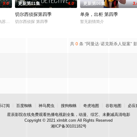
9.0
更新第01集
4.0
更新第06集
3.
切尔西侦探第四季
单身，出柜 第四季
苏拉·伊瓜兰的诅咒成真，和平越来越难维持…… 该剧改编自诺贝尔文学奖得
切尔西侦探 第四季
暂无剧情简介
共
0
条 “阿曼达·诺克斯杀人疑案” 
S订阅
百度蜘蛛
神马爬虫
搜狗蜘蛛
奇虎地图
谷歌地图
必应
星辰影院
在线免费观看热播电视剧全集，动漫、综艺、未删减高清电影
Copyright © 2021 xlmblt.com All Rights Reserved
湘ICP备30101182号