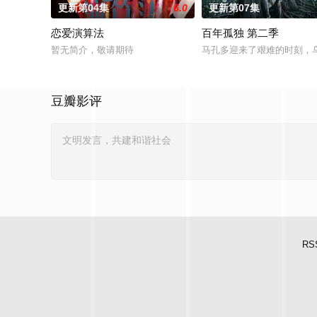
更新第04集
6.0
更新第07集
恋爱演算法
百年孤独 第二季
暂无简介，敬请期待
马孔多迎来了艰难的时刻，乌
豆瓣影评
RS