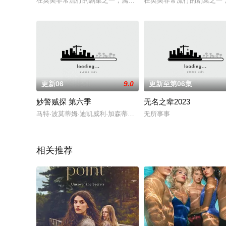
在英美非常流行的剧集之一，属于与Buffy同类型的魔届奇幻电视
在英美非常流行的剧集之一，
更新06
9.0
更新至第06集
妙警贼探 第六季
无名之辈2023
马特·波莫蒂姆·迪凯威利·加森蒂凡妮·西森
无所事事
相关推荐