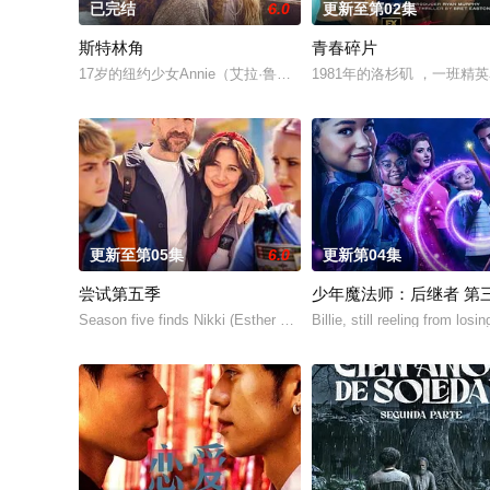
已完结
6.0
更新至第02集
斯特林角
青春碎片
17岁的纽约少女Annie（艾拉·鲁宾 饰）和双胞胎哥哥由养
1981年的洛杉矶 ，一班精
更新至第05集
6.0
更新第04集
尝试第五季
少年魔法师：后继者 第
Season five finds Nikki (Esther Smith) and Jason (Rafe Spall) d
Billie, still reeling from losi