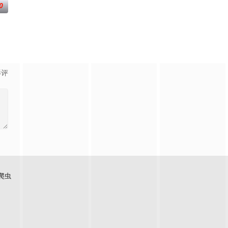
0
主加西亚·马尔克斯的同名小说。
影评
爬虫