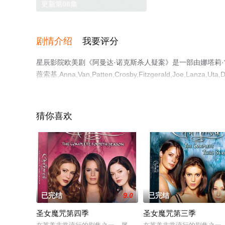
更新第08集
剧情介绍
我要评分
星辰影院欧美剧《阿曼达·诺克斯杀人疑案》是一部由娜塔莉·雷
薇索基,Anna,Van,Patten,Crosby,Fitzgerald,Joe,L
前点播免费观看高清无删减完整版电视剧全集就上星辰影视
猜你喜欢
已完结
9.0
已完结
圣女魔咒第四季
圣女魔咒第三季