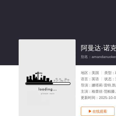
阿曼达·诺
别名：amandanuokesi
地区：
美国
类型：
语言：
英语
状态：
导演：
娜塔莉·雷特,凯
主演：
格蕾丝·范帕滕,瑞贝
更新时间：
2025-10-
在线观看
