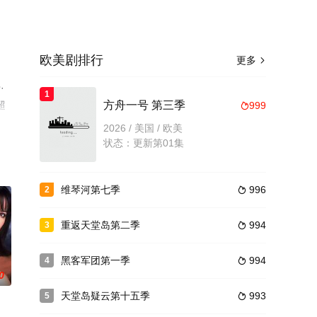
欧美剧排行
更多

·
1
超
方舟一号 第三季
999

2026 / 美国 / 欧美
状态：更新第01集
维琴河第七季
996
2

重返天堂岛第二季
994
3

黑客军团第一季
994
4

0
天堂岛疑云第十五季
993
5
