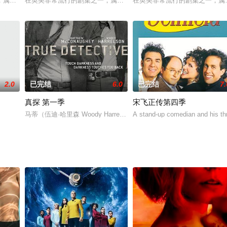
剧，同样也都是WB公司出品。三个魅力非凡的女巫在普通人生活面具下，运用超凡的
属于与Buffy同类型的魔届奇幻电视剧，同样也都是WB公司出品。三个魅力非凡
在英美非常流行的剧集之一，属于与Buffy同类型的魔届奇幻电视剧，
在英美非常流行的剧集之一，属于
2.0
已完结
6.0
已完结
7.
真探 第一季
宋飞正传第四季
马蒂（伍迪·哈里森 Woody Harrelson 饰）和拉斯特（马修·
A stand-up comedian and his thre