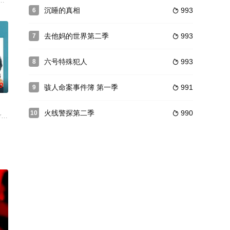
法术对抗邪恶黑暗力量的故事。音乐剧情都可圈可点。by:meijubar
的女巫在普通人生活面具下，运用超凡的法术对抗邪恶黑暗力量的故事。音乐剧情都可
同样也都是WB公司出品。三个魅力非凡的女巫在普通人生活面具下，运用超凡的法术
与Buffy同类型的魔届奇幻电视剧，同样也都是WB公司出品。三个魅力非凡的
沉睡的真相
993
6

去他妈的世界第二季
993
7

六号特殊犯人
993
8

0
骇人命案事件簿 第一季
991
9

火线警探第二季
990
10

麦康纳 Matthew McConaughey 饰）是一对合作多年的搭档，马蒂为人开
e offbeat friends weather the pitfalls and payoffs of life in New York City in 