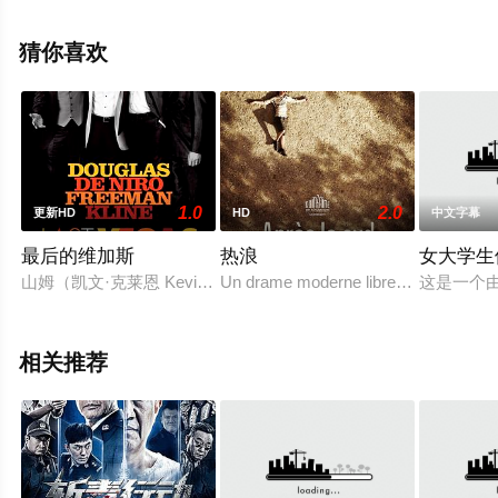
电影大全就上星辰影视，更多相关信息可移步至豆瓣电
影、电视猫或剧情网等平台了解。
猜你喜欢
1.0
2.0
更新HD
HD
中文字幕
最后的维加斯
热浪
女大学生
山姆（凯文·克莱恩 Kevin Kline 饰）和妻子结婚多年，两
Un drame moderne librement adapté d'u
这是一个
相关推荐