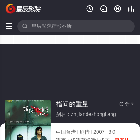






指间的重量
分享

别名：zhijiandezhongliang
中国台湾
剧情
2007
3.0