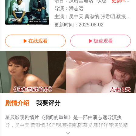
语言：
汉语普通话
状态：
更新HD
-
导演：
潘志远
主演：
吴中天,萧淑慎,张君明,蔡振南,陈慕义,张洋洋
更新HD
更新时间：
2025-08-02
在线观看
极速观看


剧情介绍
我要评分
星辰影院剧情片《指间的重量》是一部由潘志远导演执
导，吴中天,萧淑慎,张君明,蔡振南,陈慕义,张洋洋等演员精
彩演绎的中国台湾电影，手机免费观看高清无删减完整版
