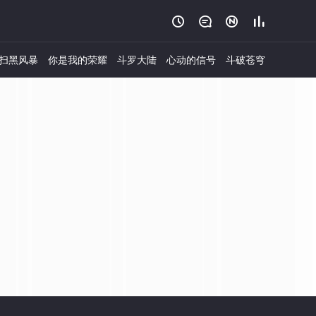




扫黑风暴
你是我的荣耀
斗罗大陆
心动的信号
斗破苍穹