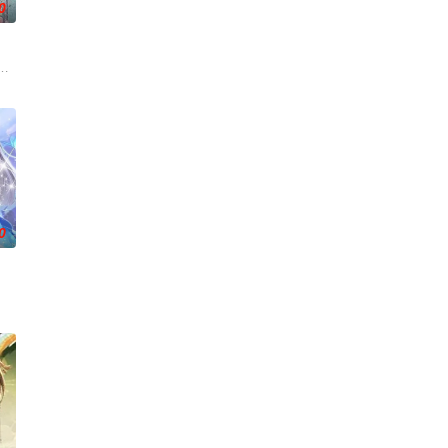
0
炼化万灵、参悟神魂
外觉醒神力，被选中成为神秘至强功法万物生的传承人。秦雨加入东大高武学院
『花仙子』全新动画 新作将继承经典、结合潮流、呈现崭新的花仙子世界。
0
宗门的秘宝御妖铃、镇魔钟，两人从死敌转为表面夫妻，虚与委蛇。但两人尚不
年。百年后，其子孙苏北天受辱，仍顽强抵抗，意外获丹神传承，霸气归来！
之力。 高能工作室出品，爱奇艺全网独播，敬请期待！