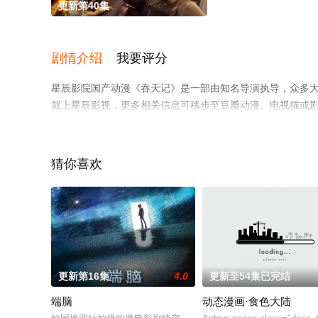
更新第40集
剧情介绍
我要评分
星辰影院国产动漫《吞天记》是一部由知名导演执导，众多
就上星辰影视，更多相关信息可移步至豆瓣动漫、电视猫或
猜你喜欢
更新第16集
4.0
更新至54集已完结
端脑
动态漫画·食色大陆