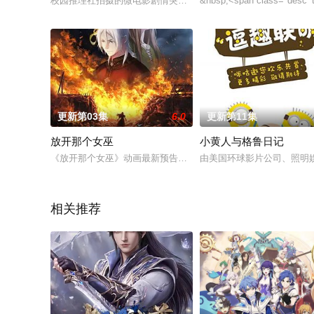
校园推理社拍摄的微电影剧情突然成为现实！微电影的女主角、
&nbsp;<span class=
更新第03集
6.0
更新第11集
放开那个女巫
小黄人与格鲁日记
《放开那个女巫》动画最新预告：真实存在的女巫？这世界似乎
由美国环球影片公司、照明
相关推荐