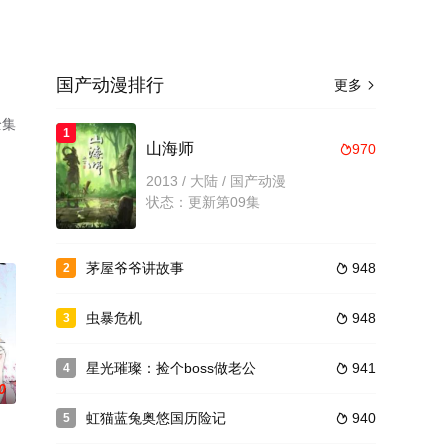
国产动漫排行
更多

全集
1
山海师
970

2013 / 大陆 / 国产动漫
状态：更新第09集
茅屋爷爷讲故事
948
2

虫暴危机
948
3

星光璀璨：捡个boss做老公
941
4

0
虹猫蓝兔奥悠国历险记
940
5
