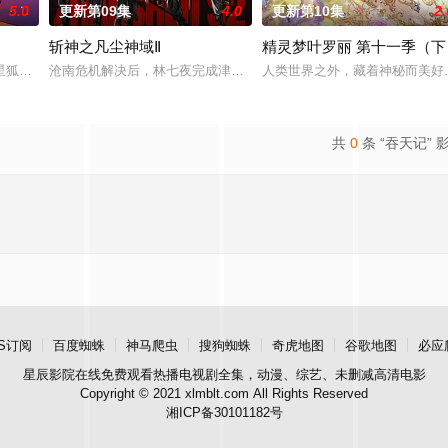
5.0
更新第09集
4.0
更新第10集
2.
斩神之凡尘神域Ⅱ
精灵梦叶罗丽 第十一季（下
星狐演绎不同的职业角色，帮助了孩子们了解职业，带领他们找寻到自己的兴趣
沧南危机解决后，林七夜完成津南山为期一年的守夜人集训考核，成为
人类世界之外，藏着神秘而美好
共
0
条 “吞天记” 
S订阅
百度蜘蛛
神马爬虫
搜狗蜘蛛
奇虎地图
谷歌地图
必应
星辰影院
在线免费观看热播电视剧全集，动漫、综艺、未删减高清电影
Copyright © 2021 xlmblt.com All Rights Reserved
湘ICP备30101182号