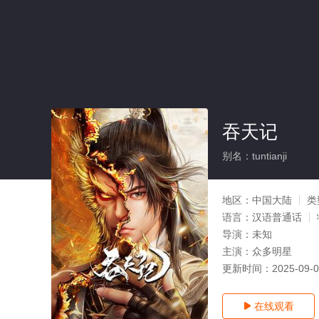
吞天记
别名：tuntianji
地区：
中国大陆
类
语言：
汉语普通话
导演：
未知
主演：
众多明星
更新时间：
2025-09-
在线观看
