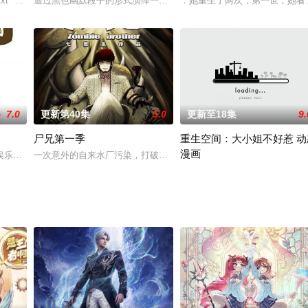
夏驰的女友晴知突然收到神秘来信，离奇失踪。更为诡异的是，如同不曾存在过
"desc_txt" style="margin: 0px; padding: 0px;">付炎泽
通过黑色幽默段子的形式演绎一只旱獭的搞笑日常，性格非常的懒的旱
：她重生了两次，第一世，她看
7.0
更新第40集
5.0
更新至18集
9.
尸兄第一季
重生空间：大小姐不好惹 动
漫画
跟自己想的不太一样！
娱乐联手打造的人气动画喜剧《神偷奶爸3》重磅归来，第三部依然延续前作风格
一次意外的自来水厂污染，打破了屌丝青年白小飞的平淡生活。面对
改编自iCiyuan动漫漫画