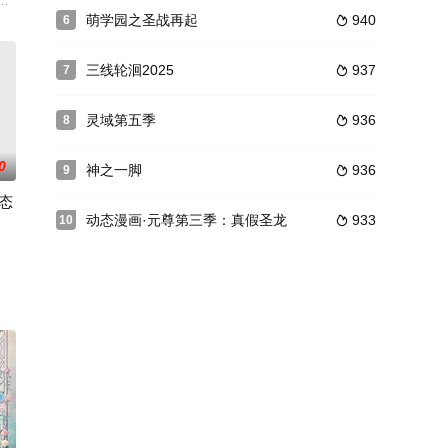
一般，除了夏驰和好友孟秦外，竟无人记得晴知这个人……为了寻找晴知，夏
在逃婚被追的过程中神奇的穿越到了异界，他突兀地出现在了女主人公凌幻樱家里，并且被对方当
獭，拖延症晚期，想减肥又爱喝可乐，相信99%的人都跟旱獭一样纠结又放
着他与别的女人双宿双飞，郁郁而终，第二世，她拼尽全力、不择手段，只为
萌学园之圣战再起
940
6

三线轮洄2025
937
7

灵域第五季
936
8

0
神之一脚
936
9

态
动态漫画·元尊第三季：真假圣龙
933
10

，贱萌小黄人、蠢萌大盗、可爱萝莉等亮眼元素悉数回归，在此基础上，片方还
前所未闻超强大尸兄，小飞 毅然踏上了寻找女友的道路。但途中困难重重，身
作品《重生空间：大小姐不好惹》。 她，鬼医传人，竟然重生到了一个可怜虫身