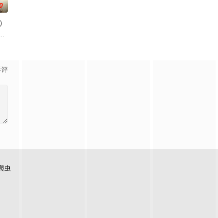
0
）
与爱好，树立职业理想，并不断为这一理想而努力。
了正式的守夜人后，重回136小队，与伙伴再度开启一场与古神教会的崭新较
的叶罗丽仙境。这里的仙子因自然与人类世界的兴衰而生，也与万物命运相连
影评
爬虫