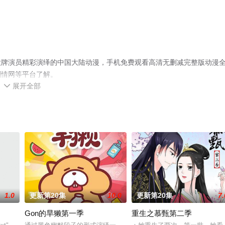
大牌演员精彩演绎的中国大陆动漫，手机免费观看高清无删减完整版动漫
剧情网等平台了解。
展开全部

1.0
更新第20集
10.0
更新第20集
7.
Gon的旱獭第一季
重生之慕甄第二季