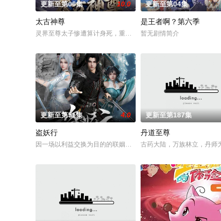
更新至第06集
10.0
更新至第04集
太古神尊
是王者啊？第六季
灵界至尊太子惨遭算计身死，重生跌落凡尘沦为底层杂役！身怀
暂无剧情简介
更新至第51集
4.0
更新至第187集
盗妖行
丹道至尊
因一场以利益交换为目的的联姻，太玄楼刺客江元与九璇宗圣女韶
古药大陆，万族林立，丹师