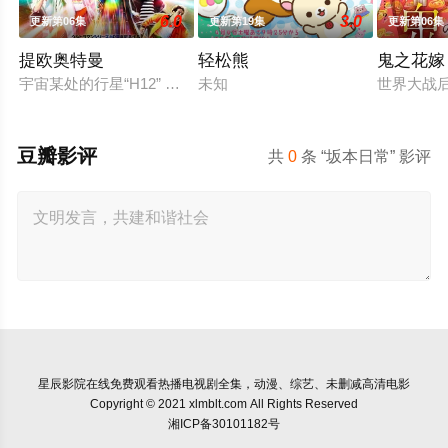
6.0
3.0
更新第06集
更新第19集
更新第06集
提欧奥特曼
轻松熊
鬼之花嫁
宇宙某处的行星“H12” 这颗与地球极其相似的星球，某日遭到
未知
世界大战
豆瓣影评
共
0
条 “坂本日常” 影评
星辰影院
在线免费观看热播电视剧全集，动漫、综艺、未删减高清电影
Copyright © 2021 xlmblt.com All Rights Reserved
湘ICP备30101182号