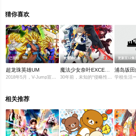
的日本动漫，手机免费观看高清无删减完整版动漫全集就
上星辰影视，更多相关信息可移步至豆瓣动漫、电视猫或
猜你喜欢
剧情网等平台了解。
7.0
3.0
已完结
更新第05集
更新至12集
超龙珠英雄UM
魔法少女奈叶EXCEEDS Gun Blaze
浦岛坂田
2018年5月，V-Jump宣布《超龙珠英雄：监狱惑星篇》动画化
30年前，未知的“侵略性外来生物”
学校生活
相关推荐