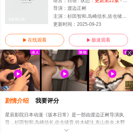
语言：
日语
状态：
更新第22集
- 免费在线观看
导演：
渡边正树
主演：
杉田智和,岛崎信长,佐仓绫音,铃木崚汰,东山奈央,木野日菜,花江夏树,早见沙织
更新第22集
更新时间：
2025-09-23
在线观看
极速观看


剧情介绍
我要评分
星辰影院日本动漫《坂本日常》是一部由渡边正树导演执
导，杉田智和,岛崎信长,佐仓绫音,铃木崚汰,东山奈央,木野
日菜,花江夏树,早见沙织,八代拓,根本京里等演员精彩演绎
