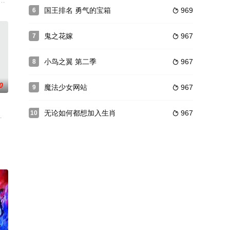
果”吧！ &n
f60b55982b2b7d0a28709?fr=lemma
和祖母二人快乐地生活。某天，Joey捡到了一个破烂机器人玩具并着手修理它，然
居住的秘密宅女。在繁忙日常的间隙，她总是通过最最最爱的动漫和漫画来治愈每
国王排名 勇气的宝箱
969
6

鬼之花嫁
967
7

小鸟之翼 第二季
967
8

0
魔法少女网站
967
9

无论如何都想加入生肖
967
10

是这么看的，把自己家的机器人仆人SAMMY当作下人使唤，直到他来到了一
相比，此次杂音似乎更有潜在的目的。曾在射月事件立下赫赫战功的雪音克莉丝（
人和妖怪共存的土地，那里是文明和信仰之源--桃源乡。突然的异变和恐怖袭击