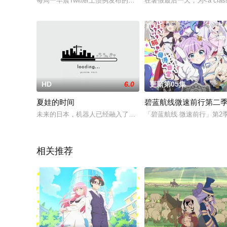
每周一早晨Twitter上惯例发布的插图系列《星期一的硕果》，
在暑假最后一天，为<a class="imag
HD
6.0
更新第05集
夏娃的时间
碧蓝航线微速前行第二
未来的日本，机器人已经融入了每一个人的生活，每一个家庭都有
「碧蓝航线 微速前行」第2
相关推荐