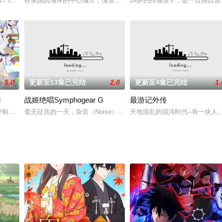
在原作者比村奇石的协力下制作成动画了。郁闷的周一早上，来一口会动会说话的“硕
e-link" href="baike.baidu./pic/倾物语/8465691/0/64380cd7912397dd3f0
在美国西海岸的中心城市，憧憬着HERO的少年Joey一边打工，一边
24岁的白领凛子，是一位独自
5.0
更新至13集已完结
2.0
更新至4集已完结
1.
季
战姬绝唱Symphogear G
最游记外传
一个机器人仆人。这些机器人地位低下，但外表已经与人类无异。高中生陆雄一直
季制作决定。
毫无征兆的一天，杂音（Noise）突然袭来，与以往专注攻击人类
天地混乱的混沌时代--有一块