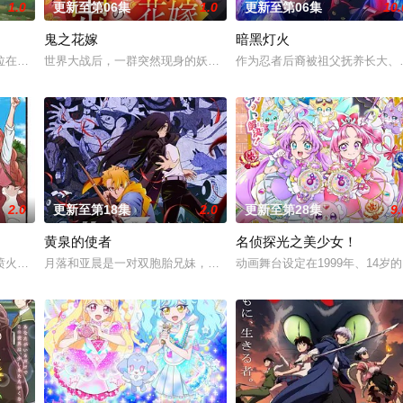
1.0
更新至第06集
1.0
更新至第06集
10.
鬼之花嫁
暗黑灯火
为人知的世界曾担任魔王！ 而此刻找上门来的，竟是当年击败流星的勇者， 如
拉在伊朗东部城市图斯被奴隶商委托给一个学者辈出的家族进行教育。希塔拉起
世界大战后，一群突然现身的妖怪帮助日本复兴，他们由此站在了权力
作为忍者后裔被祖父抚养长大、
2.0
更新至第18集
2.0
更新至第28集
9.
黄泉的使者
名侦探光之美少女！
这是一个为获取可用于军事的超常力量而收集、研究超自然现象的特殊机构。栖凤
喷火的龙，与一群能操纵魔法的猫咪一同生活着。这只在出生前便失去亲生父母
月落和亚晨是一对双胞胎兄妹，他们在一个与世隔绝的深山小村落里出生
动画舞台设定在1999年、14