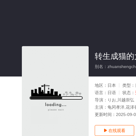
转生成猫的
别名：zhuanshengch
地区：
日本
类型：
语言：
日语
状态：
导演：
りお,川越崇弘
主演：
龟冈孝洋,花泽
更新时间：
2025-09-
在线观看
