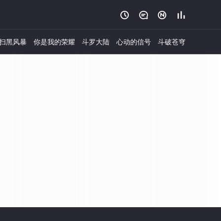




扫黑风暴
你是我的荣耀
斗罗大陆
心动的信号
斗破苍穹