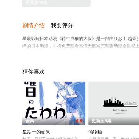
更新第48集
剧情介绍
我要评分
星辰影院日本动漫《转生成猫的大叔》是一部由りお,川越崇弘
绎的日本动漫，手机免费观看高清无删减完整版动漫全集就
猜你喜欢
全集
6.0
更新至5集
星期一的硕果
倾物语