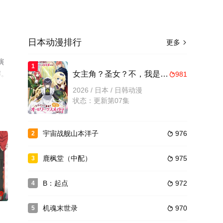
日本动漫排行
更多

演
1
解。
女主角？圣女？不，我是杂役女仆（自豪）
981

2026 / 日本 / 日韩动漫
状态：更新第07集
宇宙战舰山本洋子
976
2

鹿枫堂（中配）
975
3

B：起点
972
4

0
机魂末世录
970
5
