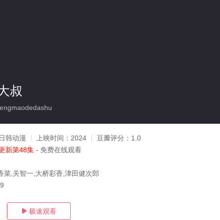
大叔
engmaodedashu
日韩动漫
上映时间：
2024
豆瓣评分：
1.0
更新第48集
- 免费在线观看
香菜,关智一,大桥彩香,津田健次郎
09
极速观看
