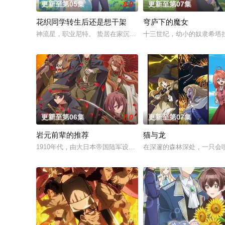
更新至第05集
8.0
更新至第07集
花织同学转生后还是想干架
穹庐下的魔女
神流星，职业尼特。 蛰居在家沉迷游戏度日，实际上却在某个不
十三世纪，幼小的奴隶希塔
更新至第06集
7.0
更新至第07集
岩元前辈的推荐
猫与龙
1910年代，由大日本帝国陆军设立的学校——陆军栖凤中学。
在深邃的森林深处，一只会