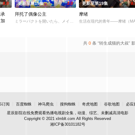
8.0
更新至第19集
3.0
更新至第19集
8.
继承
拜托了偶像公主
摩绪
有加
在祖父过世后，遵照其遗愿到五番町饭店去见习，目的是想要挑战有“中华大帝”之
ミラーパクトを開いたら、メイクとコーデでオシャレな私に大変身！
生活在现代的青年——摩绪（MA
落贵族的千金，艾尔莎的身边。那就是来自超级精英贵族，尤里乌斯的求婚。“
共
0
条 “转生成猫的大叔” 
S订阅
百度蜘蛛
神马爬虫
搜狗蜘蛛
奇虎地图
谷歌地图
必应
星辰影院
在线免费观看热播电视剧全集，动漫、综艺、未删减高清电影
Copyright © 2021 xlmblt.com All Rights Reserved
湘ICP备30101182号