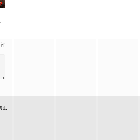
0
称的五番町
それがアイドルプリンセス?アイプリ！おねがい町に引っ越してきた好実（こ
O）。因"诅咒"而存活了 900 年的神秘阴阳师。生活在令和时代的女中学
如此出色的人为何要找我？”尽管虽然觉得不可思议但还
影评
爬虫