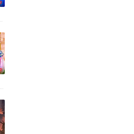
0
今已成为女高中
初试图逃跑，但她被教导了知识的重要性，希塔拉在这里
顶端。 妖怪们偶尔会在人类里挑选“新娘”，被选上的人会获得无上的荣耀，只
拥有与动物对话能力的高中生·我妻二郎，某日在森林中遇见了受伤倒地的黑猫
0
中学三年级学生
的龙，被一只偶然相遇的母猫抚养长大。对猫咪们而言，它只是只能在天空飞
，被称为“分隔夜与昼的双子”。他们拥有获得特殊力量的资格，一场围绕他们的
岁的明智安娜从2027年穿越回1999年的真未来市、在那里她结识了同为14岁