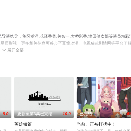
导演执导，龟冈孝洋,花泽香菜,关智一,大桥彩香,津田健次郎等演员精彩
上星辰影视，更多相关信息可移步至豆瓣动漫、电视猫或剧情网等平台了
展开全部

8.0
更新至第3集已完结
10.0
已完结
9.
英雄短篇
当前、正被打扰中！