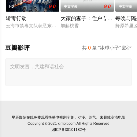
9.0
9.0
HD
中文字幕
中文字幕
斩毒行动
大家的妻子：住户专用洞口
每晚与隔
云海市禁毒支队获悉东南亚毒王廖爷将携600余公斤毒品来云交
加藤桃香
舞原希里,
豆瓣影评
共
0
条 “冰球小子” 影评
星辰影院
在线免费观看热播电视剧全集，动漫、综艺、未删减高清电影
Copyright © 2021 xlmblt.com All Rights Reserved
湘ICP备30101182号