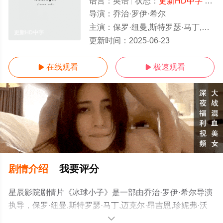
语言：
英语
状态：
更新HD中字
- 免费在线观看
导演：
乔治·罗伊·希尔
主演：
保罗·纽曼,斯特罗瑟·马丁,迈克尔·昂吉恩,珍妮弗·沃伦,林赛·克洛斯,杰里·
更新HD中字
更新时间：
2025-06-23
在线观看
极速观看


剧情介绍
我要评分
星辰影院剧情片《冰球小子》是一部由乔治·罗伊·希尔导演
执导，保罗·纽曼,斯特罗瑟·马丁,迈克尔·昂吉恩,珍妮弗·沃
伦,林赛·克洛斯,杰里·豪
