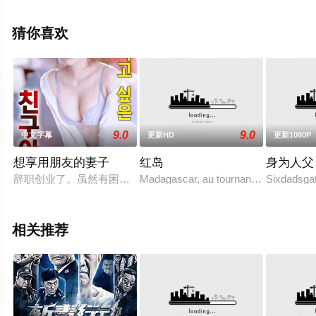
泽,Andrew,Duncan,Jeff,Carlson,Steve,Carlson,David,Hans
等演员精彩演绎的美国电影，手机免费观看高清无删减完
猜你喜欢
整版电影大全就上星辰影视，更多相关信息可移步至豆瓣
电影、电视猫或剧情网等平台了解。
9.0
9.0
中文字幕
更新HD
更新1080P
想享用朋友的妻子
红岛
身为人父
辞职创业了。虽然有困难，但经过努力，我们公司可以做稳定的
Madagascar, au tournant des années 19
Sixdadsgat
相关推荐