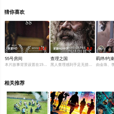
影视，更多相关信息可移步至豆瓣电影、电视猫或剧情网
等平台了解。
猜你喜欢
10.0
8.0
更新HD
更新HD中字
HD
55号房间
查理之国
羁绊/约束
本片故事背景设置在19世纪五十年代的英国，Alice Laws
黑人查理感到手足无措。在他遥远的
由金珠、
相关推荐