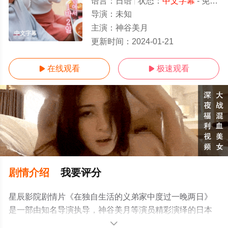
语言：
日语
状态：
中文字幕
- 免费在线观看
导演：
未知
主演：
神谷美月
中文字幕
更新时间：
2024-01-21
在线观看
极速观看


剧情介绍
我要评分
星辰影院剧情片《在独自生活的义弟家中度过一晚两日》
是一部由知名导演执导，神谷美月等演员精彩演绎的日本
电影，手机免费观看高清无删减完整版电影大全就上星辰
