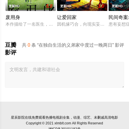
5.0
1.0
更新HD
更新HD
更新HD
废用身
让爱回家
民间奇案录
本作描绘了一名医生，因一种围绕“废用身”——因瘫痪等原因已
因机缘巧合，向现实妥协的导演朱达仁
患有妄想
豆瓣
共
0
条 “在独自生活的义弟家中度过一晚两日” 影评
影评
星辰影院
在线免费观看热播电视剧全集，动漫、综艺、未删减高清电影
Copyright © 2021 xlmblt.com All Rights Reserved
湘ICP备30101182号