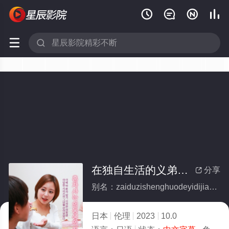






在独自生活的义弟家中度过一晚两日
分享

别名：zaiduzishenghuodeyidijiazhongduguoyiwanliangri
日本
伦理
2023
10.0