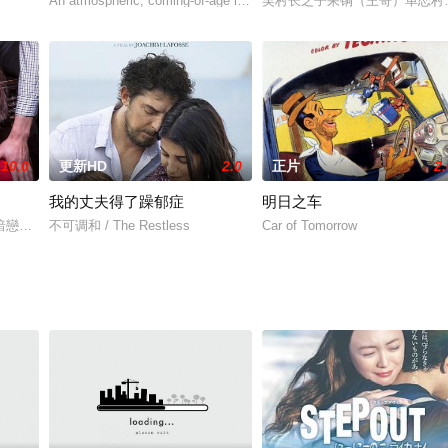
An atmospheric, coming-of-age love story steeped in eerie mystery a
吴村长之子呆铜（王哥）单恋村
10.0
更新HD
2.0
正片
2.
我的丈夫得了躁郁症
明日之车
”，普发兴是为民爱戴的共产党员，他20年如一日，脚踏实地，勤奋工作。特别
暗戀著公司裡的新同事秀妍。 孔秀每天都在等待告白的機會，決心要向秀妍表
不可调和 / The Restless
Car of Tomorrow