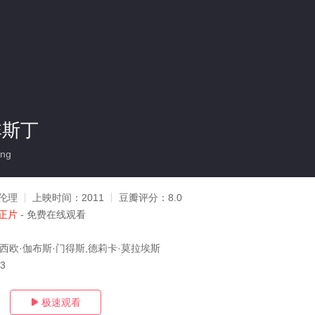
非斯丁
ing
伦理
上映时间：
2011
豆瓣评分：
8.0
正片
- 免费在线观看
卡西欧·伽布斯·门得斯,德莉卡·莫拉埃斯
03
极速观看
