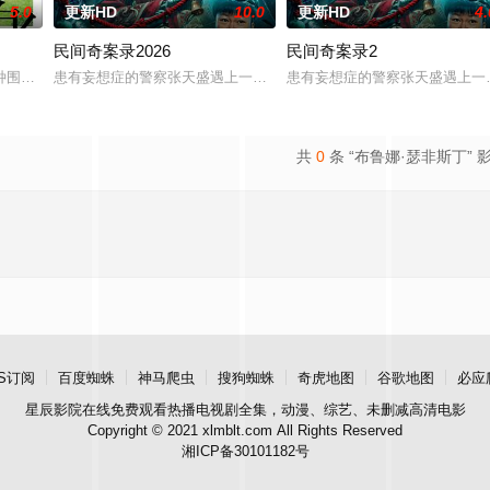
5.0
更新HD
10.0
更新HD
4.
民间奇案录2026
民间奇案录2
电影的念头，在说服主编姚松、老乡韩战、二房东杨小强加入后，一路曲折式“开
种围绕“废用身”——因瘫痪等原因已无恢复可能的四肢——的治疗方法，而一
患有妄想症的警察张天盛遇上一起离奇的神像杀人事件，勘案过程中，
患有妄想症的警察张天盛遇上一
共
0
条 “布鲁娜·瑟非斯丁” 
S订阅
百度蜘蛛
神马爬虫
搜狗蜘蛛
奇虎地图
谷歌地图
必应
星辰影院
在线免费观看热播电视剧全集，动漫、综艺、未删减高清电影
Copyright © 2021 xlmblt.com All Rights Reserved
湘ICP备30101182号