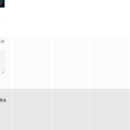
0
挂”。然而，随着杨小强母亲的走失，众人发现朱达仁隐藏着不为人知的执念，与
步步踏入在追求理想的理性与疯狂之间摇摆的危险领域。在某座城镇的日间照护
牵引出“婴胎报仇”，“娘娘索命”等一连串妖异事件，张天盛虽被种种诡怪幻
起离奇的神像杀人事件，勘案过程中，牵引出“婴胎报仇”，“娘娘索命”等一
影评
爬虫