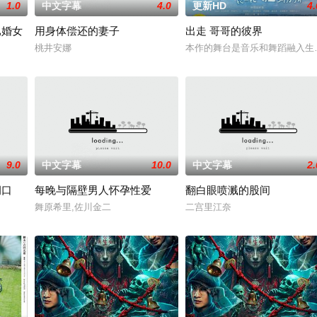
1.0
中文字幕
4.0
更新HD
4.
已婚女
用身体偿还的妻子
出走 哥哥的彼界
桃井安娜
本作的舞台是音乐和舞蹈融入生
9.0
中文字幕
10.0
中文字幕
2.
洞口
每晚与隔壁男人怀孕性爱
翻白眼喷溅的股间
易，火速成立“斩毒行动”专案组，借调警员安迪参战。首轮毒贩阿泰交易败露
舞原希里,佐川金二
二宫里江奈