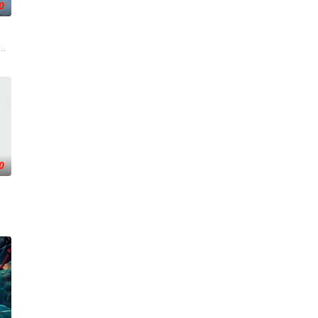
0
活的冲绳。与母亲朱音、妹妹舞一起生活的照屋踊，憧憬舞蹈学校的丽莎，开
0
被廖爷灭口，可疑人员罗杰浮出水面。出狱的赵天龙借机接洽廖爷，二次交易时廖