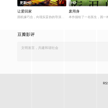
更新HD
1.0
HD
让爱回家
废用身
因机缘巧合，向现实妥协的导演朱达仁萌生拍一部《河南人在北京》
本作描绘了一名医生，因一
豆瓣影评
RS