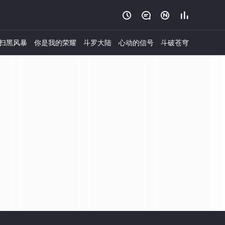




扫黑风暴
你是我的荣耀
斗罗大陆
心动的信号
斗破苍穹