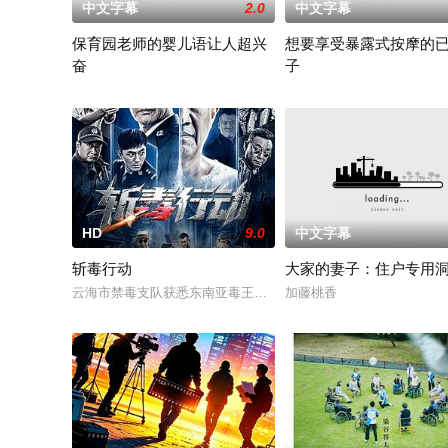
中文字幕
2.0
中文字幕
保育园老师的婴儿语让人超兴
想要享受暴露式按摩的
奋
子
白木由子
竹内夏希
HD
9.0
中文字幕
斩毒行动
大家的妻子：住户专用
云海市禁毒支队获悉东南亚毒王廖爷将携600余公斤毒品来云交
加藤桃香