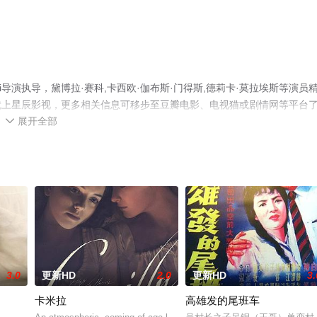
ini导演执导，黛博拉·赛科,卡西欧·伽布斯·门得斯,德莉卡·莫拉埃斯等演员
就上星辰影视，更多相关信息可移步至豆瓣电影、电视猫或剧情网等平台
展开全部

3.0
更新HD
2.0
更新HD
3.
卡米拉
高雄发的尾班车