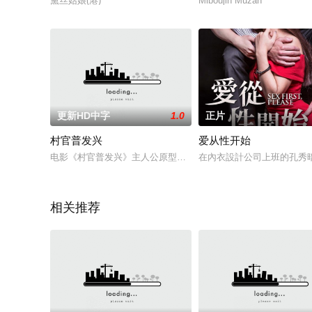
黛丝姑娘(港)
Miboujin Muzan
更新HD中字
1.0
正片
村官普发兴
爱从性开始
电影《村官普发兴》主人公原型是真实的云南民族地区的“村官英雄
在內衣設計公司上班的孔秀
相关推荐