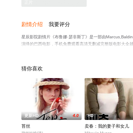
正片
剧情介绍
我要评分
星辰影院剧情片《布鲁娜·瑟非斯丁》是一部由Marcus,Bald
演绎的巴西电影，手机免费观看高清无删减完整版电影大全
解。
猜你喜欢
更新HD
4.0
HD
苔丝
卖春：我的妻子和女儿