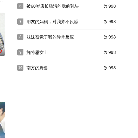
nd inspired by the gothic novel of the same name.
女翠翠（白兰），某日呆铜追逐翠翠意图非礼时，正值返乡探亲的大学生陈忠
被60岁店长玷污的我的乳头
998
6

朋友的妈妈，对我并不反感
998
7

妹妹察觉了我的异常反应
998
8

0
施特恩女士
998
9

南方的野兽
998
10

值得一提的是，当支书前，普发兴在村里搞运输，是全村响当当的万元户，面..
達自己的心意，卻被長得帥又有能力的公司上司李科長搶先而告吹。 就在某天